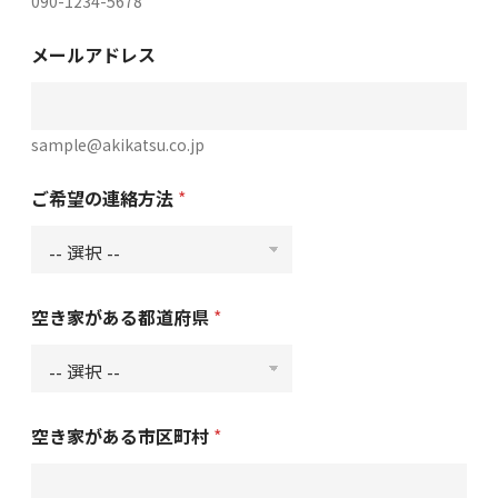
090-1234-5678
お
メールアドレス
住
ま
い
の
都
sample@akikatsu.co.jp
道
府
ご希望の連絡方法
*
県
*
*
空き家がある都道府県
*
空き家がある市区町村
*