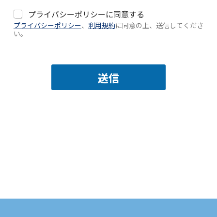
利
プライバシーポリシーに同意する
用
プライバシーポリシー
、
利用規約
に同意の上、送信してくださ
規
い。
約
*
送信