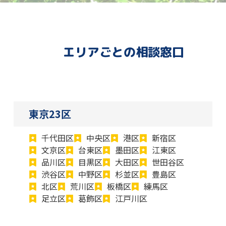
エリアごとの相談窓口
東京23区
千代田区
中央区
港区
新宿区
文京区
台東区
墨田区
江東区
品川区
目黒区
大田区
世田谷区
渋谷区
中野区
杉並区
豊島区
北区
荒川区
板橋区
練馬区
足立区
葛飾区
江戸川区