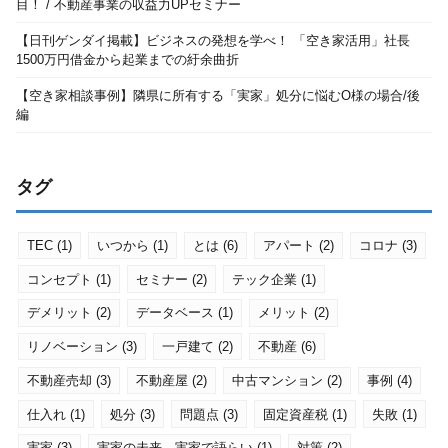
目！ / 不動産事業の収益力UPセミナー
【日刊ゲンダイ掲載】ビジネスの発想を学べ！ 「空き家活用」社長
1500万円借金から起業までの紆余曲折
【空き家相談事例】隣県に所有する「実家」処分に悩むO様の場合/後
編
タグ
TEC
(1)
いつから
(1)
とは
(6)
アパート
(2)
コロナ
(3)
コンセプト
(1)
セミナー
(2)
テック企業
(1)
デメリット
(2)
データベース
(1)
メリット
(2)
リノベーション
(3)
一戸建て
(2)
不動産
(6)
不動産売却
(3)
不動産屋
(2)
中古マンション
(2)
事例
(4)
仕入れ
(1)
処分
(3)
問題点
(3)
固定資産税
(1)
失敗
(1)
実家
(3)
実家の未来、実家で語らい
(1)
対策
(2)