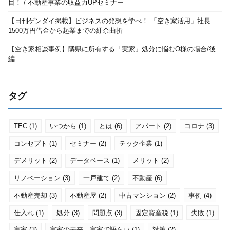
目！ / 不動産事業の収益力UPセミナー
【日刊ゲンダイ掲載】ビジネスの発想を学べ！ 「空き家活用」社長
1500万円借金から起業までの紆余曲折
【空き家相談事例】隣県に所有する「実家」処分に悩むO様の場合/後
編
タグ
TEC
(1)
いつから
(1)
とは
(6)
アパート
(2)
コロナ
(3)
コンセプト
(1)
セミナー
(2)
テック企業
(1)
デメリット
(2)
データベース
(1)
メリット
(2)
リノベーション
(3)
一戸建て
(2)
不動産
(6)
不動産売却
(3)
不動産屋
(2)
中古マンション
(2)
事例
(4)
仕入れ
(1)
処分
(3)
問題点
(3)
固定資産税
(1)
失敗
(1)
実家
(3)
実家の未来、実家で語らい
(1)
対策
(2)