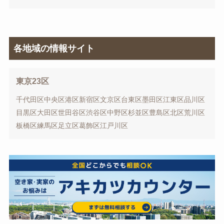
各地域の情報サイト
東京23区
千代田区
中央区
港区
新宿区
文京区
台東区
墨田区
江東区
品川区
目黒区
大田区
世田谷区
渋谷区
中野区
杉並区
豊島区
北区
荒川区
板橋区
練馬区
足立区
葛飾区
江戸川区