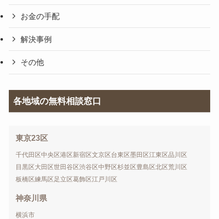
お金の手配
解決事例
その他
各地域の無料相談窓口
東京23区
千代田区
中央区
港区
新宿区
文京区
台東区
墨田区
江東区
品川区
目黒区
大田区
世田谷区
渋谷区
中野区
杉並区
豊島区
北区
荒川区
板橋区
練馬区
足立区
葛飾区
江戸川区
神奈川県
横浜市