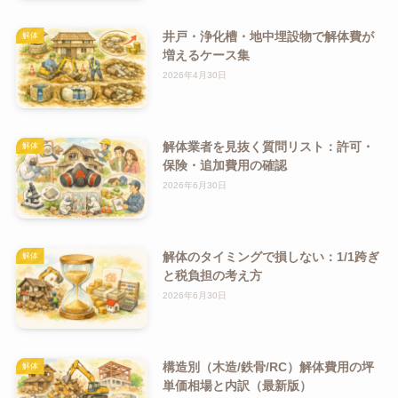
井戸・浄化槽・地中埋設物で解体費が
解体
増えるケース集
2026年4月30日
解体業者を見抜く質問リスト：許可・
解体
保険・追加費用の確認
2026年6月30日
解体のタイミングで損しない：1/1跨ぎ
解体
と税負担の考え方
2026年6月30日
構造別（木造/鉄骨/RC）解体費用の坪
解体
単価相場と内訳（最新版）