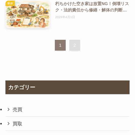
朽ちかけた空き家は放置NG！倒壊リス
解体
ク・法的責任から修繕・解体の判断ポ
イントまで全解説
2026年4月1日
1
2
カテゴリー
売買
買取