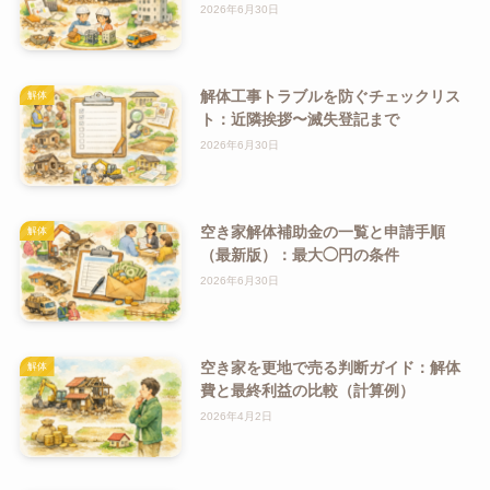
2026年6月30日
解体工事トラブルを防ぐチェックリス
解体
ト：近隣挨拶〜滅失登記まで
2026年6月30日
空き家解体補助金の一覧と申請手順
解体
（最新版）：最大◯円の条件
2026年6月30日
空き家を更地で売る判断ガイド：解体
解体
費と最終利益の比較（計算例）
2026年4月2日