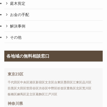
庭木剪定
お金の手配
解決事例
その他
各地域の無料相談窓口
東京23区
千代田区
中央区
港区
新宿区
文京区
台東区
墨田区
江東区
品川区
目黒区
大田区
世田谷区
渋谷区
中野区
杉並区
豊島区
北区
荒川区
板橋区
練馬区
足立区
葛飾区
江戸川区
神奈川県