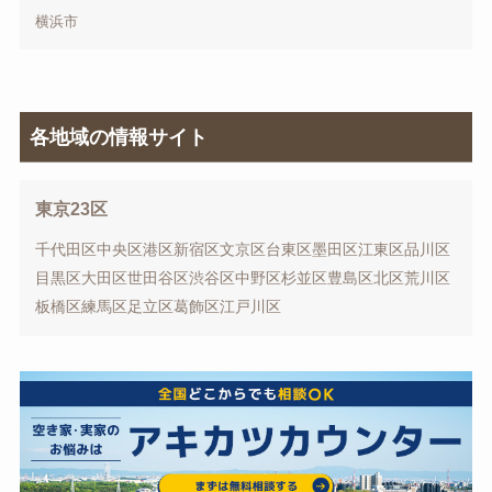
横浜市
各地域の情報サイト
東京23区
千代田区
中央区
港区
新宿区
文京区
台東区
墨田区
江東区
品川区
目黒区
大田区
世田谷区
渋谷区
中野区
杉並区
豊島区
北区
荒川区
板橋区
練馬区
足立区
葛飾区
江戸川区