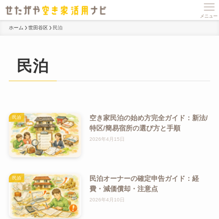
メニュー
ホーム
世田谷区
民泊
民泊
空き家民泊の始め方完全ガイド：新法/
民泊
特区/簡易宿所の選び方と手順
2026年4月15日
民泊オーナーの確定申告ガイド：経
民泊
費・減価償却・注意点
2026年4月10日