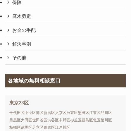
保険
庭木剪定
お金の手配
解決事例
その他
各地域の無料相談窓口
東京23区
千代田区
中央区
港区
新宿区
文京区
台東区
墨田区
江東区
品川区
目黒区
大田区
世田谷区
渋谷区
中野区
杉並区
豊島区
北区
荒川区
板橋区
練馬区
足立区
葛飾区
江戸川区