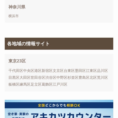
神奈川県
横浜市
各地域の情報サイト
東京23区
千代田区
中央区
港区
新宿区
文京区
台東区
墨田区
江東区
品川区
目黒区
大田区
世田谷区
渋谷区
中野区
杉並区
豊島区
北区
荒川区
板橋区
練馬区
足立区
葛飾区
江戸川区