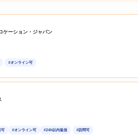
ロケーション・ジャパン
#オンライン可
ス
日可
#オンライン可
#24h以内返信
#訪問可