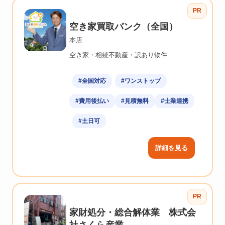
PR
空き家買取バンク（全国）
本店
空き家・相続不動産・訳あり物件
#全国対応
#ワンストップ
#費用後払い
#見積無料
#士業連携
#土日可
詳細を見る
PR
家財処分・総合解体業 株式会
社さくら産業