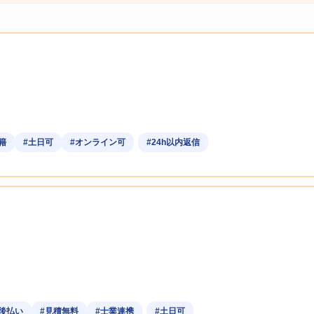
籍
#土日可
#オンライン可
#24h以内返信
後払い
#見積無料
#士業連携
#土日可