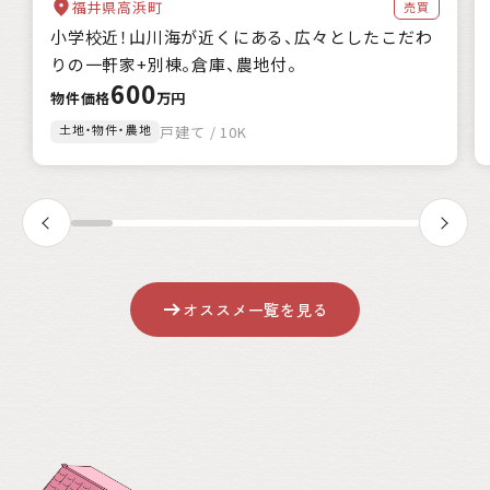
福井県高浜町
売買
自治体の特徴
小学校近！山川海が近くにある、広々としたこだわ
海に近い
森林が豊か
暖かい地域
涼しい地域
りの一軒家+別棟。倉庫、農地付。
交通が便利
都市近郊
600
支援制度
物件価格
万円
家賃補助
住宅購入補助
リフォーム補助
土地・物件・農地
戸建て / 10K
移住補助
起業補助
キーワード
該当
0
件
オススメ一覧を見る
絞込み検索
クリア