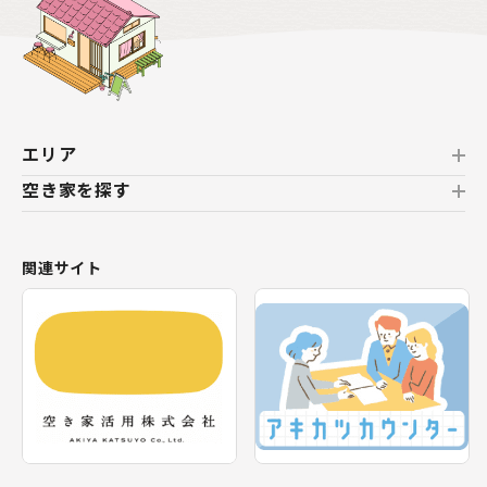
エリア
空き家を探す
北海道
北海道
おすすめの空き家
関連サイト
東北
新着の空き家
福島県
テーマから探す
関東
エリアから探す
神奈川県
甲信越・北陸
長野県
福井県