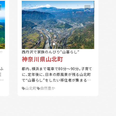
神
西丹沢で家族のんびり”山暮らし”
神奈川県山北町
ふ
都内、横浜まで電車で80分～90分。子育て
天
に、定年後に、日本の原風景が残る山北町
れ
で“山暮らし”をしたい移住者が集まる町
西
です。 東京から西へ80km。山北町は神奈
山北町
自然豊か
域西
川県の西部にある、緑深い丹沢の山々に抱
火
かれたまち。町の9割は丹沢山塊。 雄大な
原地
山々、美しい湖、雄大な富士山の景観、清ら
。
かな流れ。首都圏から至近にありながら豊
74
かな自然が残っています。 平日は都心で仕