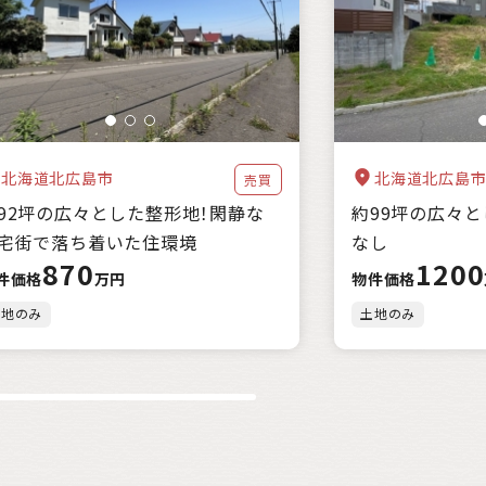
都市近郊
北海道北広島市
北海道北広島
売買
92坪の広々とした整形地！閑静な
約99坪の広々
宅街で落ち着いた住環境
なし
870
1200
件価格
万円
物件価格
土地のみ
土地のみ