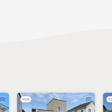
、湖
事をし、休日は家族と自然豊かな生活を送
水深
るというライフスタイルをかなえた移住
原
者もいます。カフェを開いたり、庭でBBQ
気
や、休日はアウトドアを楽しむ人も。 山北
適
町は移住者が定住できるよう支援する制
が
度が整備されています。また、地域住民や
お
先輩移住者と交流し、町内施設を回り、空
き家バンクの物件見学や野菜の収穫やみ
かん狩り等の体験ができる「空き家見学ツ
アー」は抽選になるほど人気です。キャン
プ場もあるので、キャンプがてら山北町を
訪れてみることもできます。
NEW
N