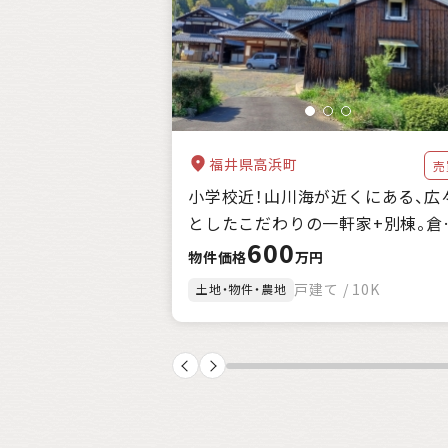
自治体の特徴
支援制度
キーワード
福井県高浜町
売
小学校近！山川海が近くにある、広
としたこだわりの一軒家+別棟。倉
600
庫、農地付。
物件価格
万円
戸建て / 10K
土地・物件・農地