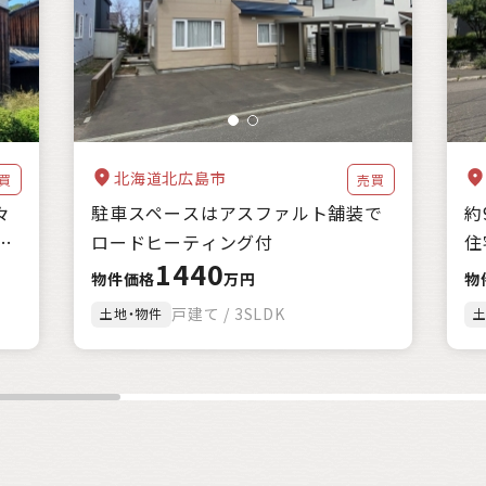
海に近い
森林が豊か
暖かい地域
涼しい地域
交通が便利
家賃補助
住宅購入補助
リフォーム補助
移住補助
起業補助
クリア
絞込み検索
該当
2
件
北海道北広島市
買
売買
々
駐車スペースはアスファルト舗装で
約
ロードヒーティング付
住
1440
物件価格
万円
物
戸建て / 3SLDK
土地・物件