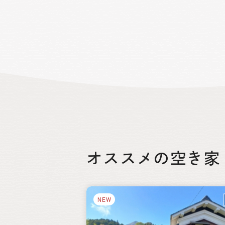
メートル）があり、河川は岩瀬川が流れ
沼の御池（周囲4.3キロメートル、最大
103メートルの火口湖）があります。 高
町は、豊かな自然に育まれた清らかな空
や澄んだ水を持ち、作物の栽培や畜産に
しています。また、町内には神話や伝統
息づく名所や観光スポットが点在して
り、訪れる人々を魅了しています。
オススメの空き家
絞り込み
NEW
都道府県