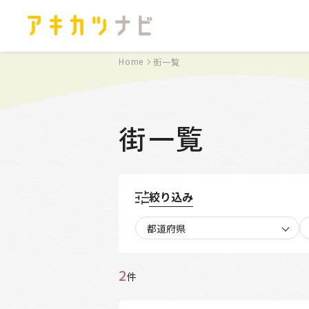
Home
街一覧
街一覧
絞り込み
都道府県
2
件