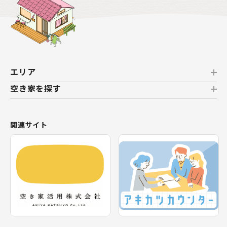
エリア
空き家を探す
北海道
北海道
おすすめの空き家
関連サイト
東北
新着の空き家
福島県
テーマから探す
関東
エリアから探す
神奈川県
甲信越・北陸
長野県
福井県