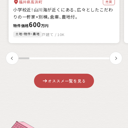
福井県高浜町
売買
自治体の特徴
小学校近！山川海が近くにある、広々としたこだわ
海に近い
森林が豊か
暖かい地域
涼しい地域
りの一軒家+別棟。倉庫、農地付。
交通が便利
都市近郊
600
支援制度
物件価格
万円
家賃補助
住宅購入補助
リフォーム補助
土地・物件・農地
戸建て / 10K
移住補助
起業補助
キーワード
該当
0
件
オススメ一覧を見る
絞込み検索
クリア