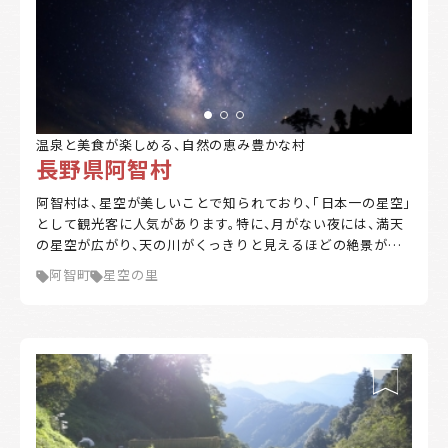
温泉と美食が楽しめる、自然の恵み豊かな村
長野県阿智村
阿智村は、星空が美しいことで知られており、「日本一の星空」
として観光客に人気があります。特に、月がない夜には、満天
の星空が広がり、天の川がくっきりと見えるほどの絶景が楽
しめます。村内には、星空を楽しむための観光スポットやイベ
阿智町
星空の里
ントも多数開催されています。 また、温泉地としても有名で、
日帰り温泉や宿泊施設が充実しており、リラックスした時間
を過ごすことができます。春には桜、夏にはホタル、秋には紅
葉、冬には雪景色と、四季折々の自然美を楽しむことができる
のも魅力の一つです。