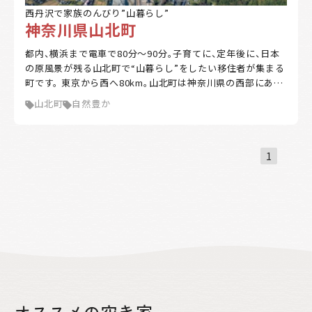
西丹沢で家族のんびり”山暮らし”
家賃補助
住宅購入補助
リフォーム補助
神奈川県山北町
移住補助
起業補助
キーワード
都内、横浜まで電車で80分～90分。子育てに、定年後に、日本
の原風景が残る山北町で“山暮らし”をしたい移住者が集まる
町です。 東京から西へ80km。山北町は神奈川県の西部にあ
る、緑深い丹沢の山々に抱かれたまち。町の9割は丹沢山塊。
山北町
自然豊か
雄大な山々、美しい湖、雄大な富士山の景観、清らかな流れ。
該当
4
件
首都圏から至近にありながら豊かな自然が残っています。 平
絞込み検索
日は都心で仕事をし、休日は家族と自然豊かな生活を送ると
いうライフスタイルをかなえた移住者もいます。カフェを開
1
いたり、庭でBBQや、休日はアウトドアを楽しむ人も。 山北町
クリア
は移住者が定住できるよう支援する制度が整備されていま
す。また、地域住民や先輩移住者と交流し、町内施設を回り、空
き家バンクの物件見学や野菜の収穫やみかん狩り等の体験が
できる「空き家見学ツアー」は抽選になるほど人気です。キャ
ンプ場もあるので、キャンプがてら山北町を訪れてみること
もできます。
オススメの空き家