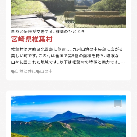
自然と伝説が交差する、椎葉のひととき
宮崎県椎葉村
椎葉村は宮崎県北西部に位置し、九州山地の中央部に広がる
美しい町です。この村は全国で第5位の面積を持ち、峻険な
山々に囲まれた地域です。以下は椎葉村の特徴と魅力です。主
な特徴としては、 自然環境: 椎葉村は森林資源を活かした農
自然と共に
山の中
林業が盛んで、スギやヒノキを中心とした木材生産が行われ
ています。また、高冷地の特性を生かし、花卉や野菜の生産も
行っています。 伝統文化: 平家落人伝説を伝える村として、神
楽や臼太鼓踊、ひえつき節などの民謡や民話が古くから伝わ
っています。 地形と気候: 村は九州中央山地国定公園に指定
されており、非常に険しい地形を持っています。気候は冷涼で
多雨であり、夏から秋にかけて台風からの湿った南東風の影
響で大雨となることがあります。 椎葉村は、自然と伝統が調
和する美しい場所であり、訪れる人々を魅了しています。