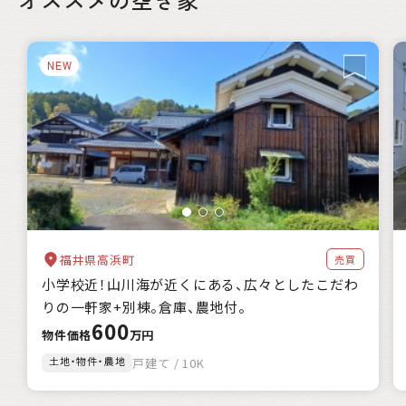
NEW
福井県高浜町
売買
小学校近！山川海が近くにある、広々としたこだわ
りの一軒家+別棟。倉庫、農地付。
600
物件価格
万円
土地・物件・農地
戸建て / 10K