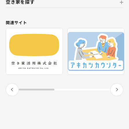
空き家を探す
北海道
北海道
おすすめの空き家
関連サイト
東北
新着の空き家
福島県
テーマから探す
関東
エリアから探す
神奈川県
甲信越・北陸
長野県
福井県
東海
静岡県
近畿
兵庫県
九州