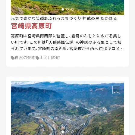
元気で豊かな笑顔あふれるまちづくり 神武の里 たかはる
宮崎県高原町
高原町は宮崎県南西部に位置し、霧島のふもとに広がる美し
い町です。この町は「天孫降臨伝説」の神話のふる里として知
られています。宮崎県の南西部、宮崎市から西へ約40キロメー
トルの場所にあり、町域西側は鹿児島県と境を接しています。
自然の楽園
山と川の町
霧島火山群の麓に位置し、町域の約50%が高原地帯、残り
50%が山林で占められています。 主な特徴として、山は 高千
穂峰（標高1574メートル）があり、河川は岩瀬川が流れ、湖沼
の御池（周囲4.3キロメートル、最大水深103メートルの火口
絞り込み
湖）があります。 高原町は、豊かな自然に育まれた清らかな空
気や澄んだ水を持ち、作物の栽培や畜産に適しています。ま
都道府県
た、町内には神話や伝統が息づく名所や観光スポットが点在
しており、訪れる人々を魅了しています。
自治体の特徴
海に近い
森林が豊か
暖かい地域
涼しい地域
交通が便利
都市近郊
支援制度