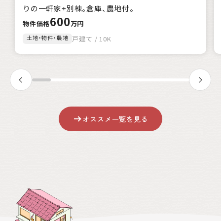
該当
1
件
りの一軒家+別棟。倉庫、農地付。
600
絞込み検索
物件価格
万円
土地・物件・農地
戸建て / 10K
クリア
オススメ一覧を見る