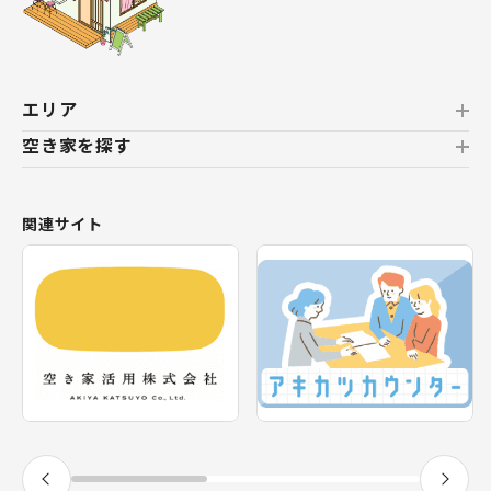
エリア
空き家を探す
北海道
北海道
おすすめの空き家
関連サイト
東北
新着の空き家
福島県
テーマから探す
関東
エリアから探す
神奈川県
甲信越・北陸
長野県
福井県
東海