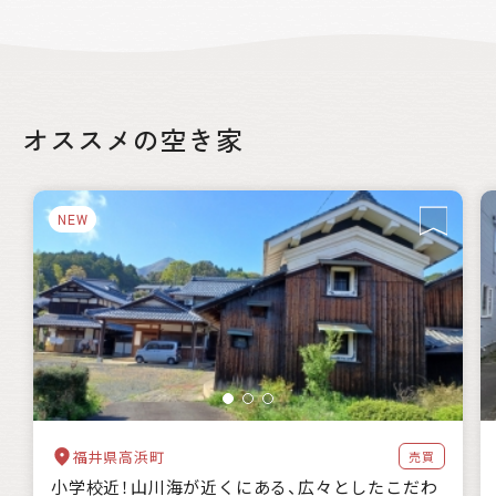
できる「空き家見学ツアー」は抽選になるほど人気です。キャ
ンプ場もあるので、キャンプがてら山北町を訪れてみること
もできます。
絞り込み
オススメの空き家
都道府県
NEW
自治体の特徴
海に近い
森林が豊か
暖かい地域
涼しい地域
交通が便利
都市近郊
支援制度
家賃補助
住宅購入補助
リフォーム補助
移住補助
起業補助
キーワード
福井県高浜町
売買
小学校近！山川海が近くにある、広々としたこだわ