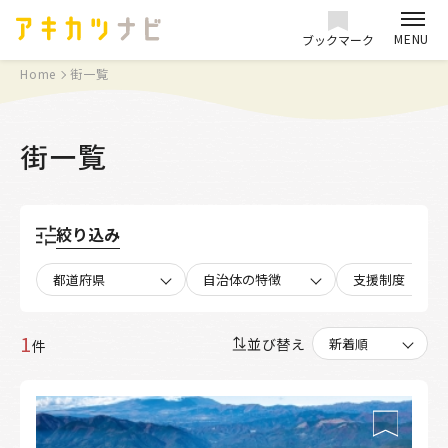
MENU
ブックマーク
Home
街一覧
街一覧
絞り込み
都道府県
自治体の特徴
支援制度
1
並び替え
件