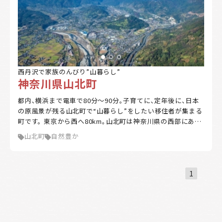
西丹沢で家族のんびり”山暮らし”
神奈川県山北町
都内、横浜まで電車で80分～90分。子育てに、定年後に、日本
の原風景が残る山北町で“山暮らし”をしたい移住者が集まる
町です。 東京から西へ80km。山北町は神奈川県の西部にあ
る、緑深い丹沢の山々に抱かれたまち。町の9割は丹沢山塊。
山北町
自然豊か
雄大な山々、美しい湖、雄大な富士山の景観、清らかな流れ。
首都圏から至近にありながら豊かな自然が残っています。 平
日は都心で仕事をし、休日は家族と自然豊かな生活を送ると
いうライフスタイルをかなえた移住者もいます。カフェを開
1
いたり、庭でBBQや、休日はアウトドアを楽しむ人も。 山北町
は移住者が定住できるよう支援する制度が整備されていま
す。また、地域住民や先輩移住者と交流し、町内施設を回り、空
き家バンクの物件見学や野菜の収穫やみかん狩り等の体験が