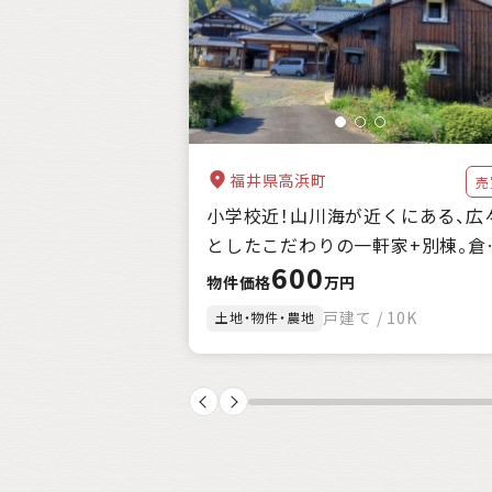
自治体の特徴
支援制度
キーワード
福井県高浜町
売
小学校近！山川海が近くにある、広
としたこだわりの一軒家+別棟。倉
600
庫、農地付。
物件価格
万円
戸建て / 10K
土地・物件・農地