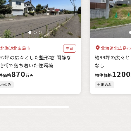
都市近郊
北海道北広島市
北海道北広島
売買
92坪の広々とした整形地！閑静な
約99坪の広々
宅街で落ち着いた住環境
なし
870
1200
件価格
万円
物件価格
土地のみ
土地のみ