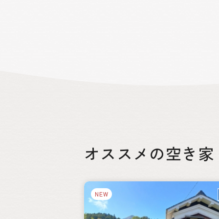
ります。 若狭ふぐや若狭ぐじなどのブ
ド魚をはじめ海の幸が豊富な若狭湾を
心に、豊かな食文化も形成されてきまし
た。海の暮らしと農の暮らしが織りなす
箱庭のような自然豊かな海辺のまちです
また、高浜町では「子育てを今よりもっ
幸せに子育てできる町を目指して！」を
ローガンにこども家庭センター
kurumu(くるむ)を中心に町ぐるみで
てサポートをしています。「知り合いの
ない移住先での子育てが不安」という移
者の方にとっても心強い味方になって
ます。
オススメの空き家
絞り込み
NEW
都道府県