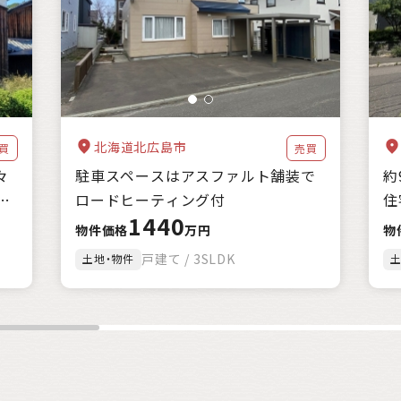
海に近い
森林が豊か
暖かい地域
涼しい地域
交通が便利
家賃補助
住宅購入補助
リフォーム補助
移住補助
起業補助
クリア
絞込み検索
該当
1
件
北海道北広島市
買
売買
々
駐車スペースはアスファルト舗装で
約
ロードヒーティング付
住
1440
物件価格
万円
物
戸建て / 3SLDK
土地・物件