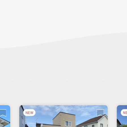
ラン
中
、
。
と
ス
子育
い
住
い
NEW
N