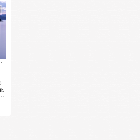
狭
の
化
を
km
の
た若
が
富士
誇