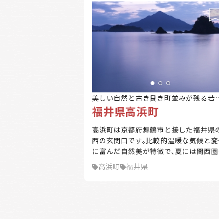
美しい自然と古き良き町並みが残る若
福井県高浜町
高浜
高浜町は京都府舞鶴市と接した福井県
西の玄関口です。比較的温暖な気候と変
に富んだ自然美が特徴で、夏には関西圏
中心に多くの海水浴客が訪れます。約8
高浜町
福井県
に及ぶ白砂の海岸線が走り、アジアで初
国際環境認証「BLUE FLAG」を取得し
狭和田ビーチをはじめ、8つの海水浴場
あります。ほかにも、日引の棚田、若狭
と呼ばれる青葉山など、多くの景勝地を