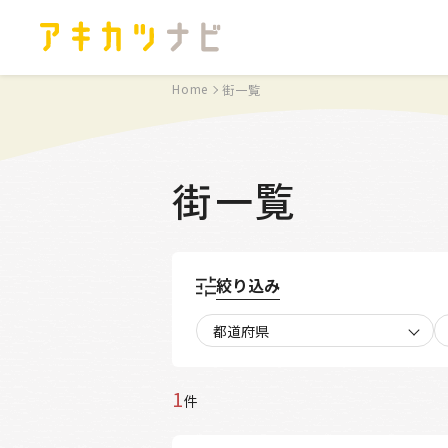
Home
街一覧
街一覧
絞り込み
都道府県
1
件