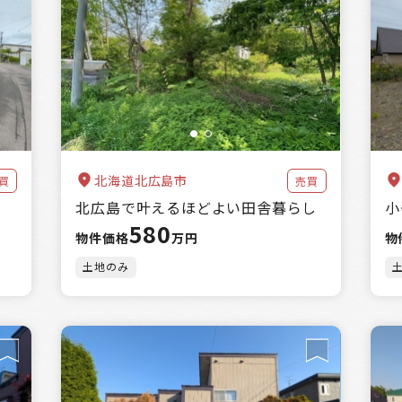
北海道北広島市
買
売買
北広島で叶えるほどよい田舎暮らし
小
580
物件価格
万円
物
土地のみ
売買
賃貸
賃貸or売買
土地のみ
物件のみ
土地・物件
土地・物件・農地
自治体を選択する
北広島市
豊浦町