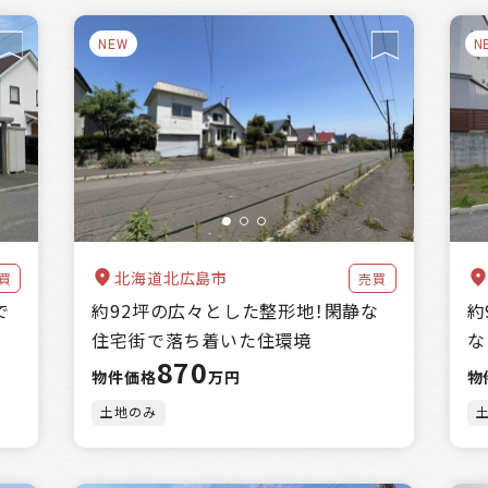
NEW
N
北海道北広島市
買
売買
で
約92坪の広々とした整形地！閑静な
約
住宅街で落ち着いた住環境
な
870
物件価格
万円
物
土地のみ