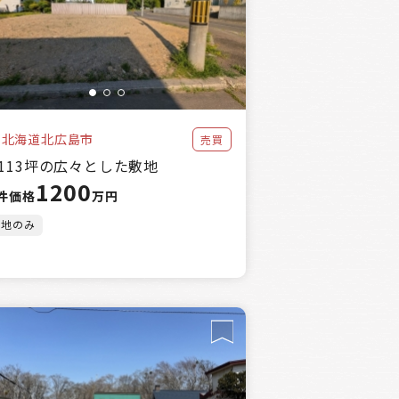
万円
北海道北広島市
売買
113坪の広々とした敷地
1200
件価格
万円
土地のみ