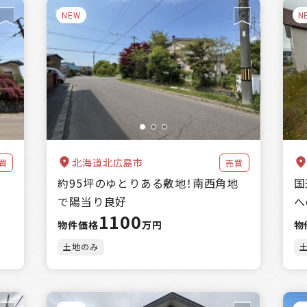
NEW
N
北海道北広島市
買
売買
約95坪のゆとりある敷地！南西角地
国
で陽当り良好
へ
1100
物件価格
万円
物
土地のみ