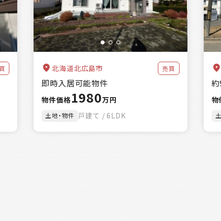
北海道北広島市
買
売買
即時入居可能物件
約
1980
物件価格
万円
物
戸建て / 6LDK
土地・物件