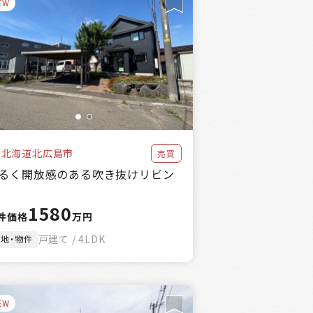
EW
北海道北広島市
売買
るく開放感のある吹き抜けリビン
1580
件価格
万円
戸建て / 4LDK
土地・物件
EW