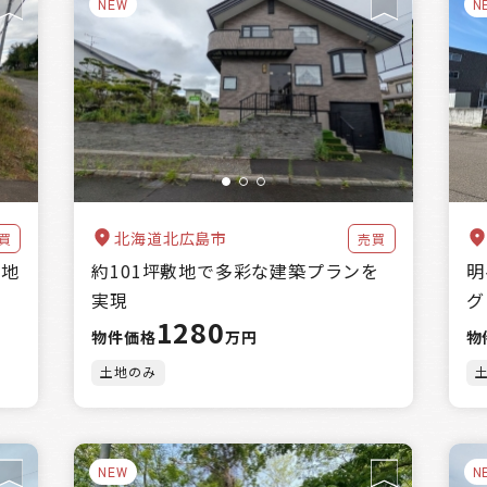
NEW
N
北海道北広島市
買
売買
角地
約101坪敷地で多彩な建築プランを
明
実現
グ
1280
物件価格
万円
物
土地のみ
NEW
N