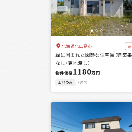
金額
キーワード
北海道北広島市
売
緑に囲まれた閑静な住宅街（建築
なし・更地渡し）
1180
物件価格
万円
戸建て
土地のみ