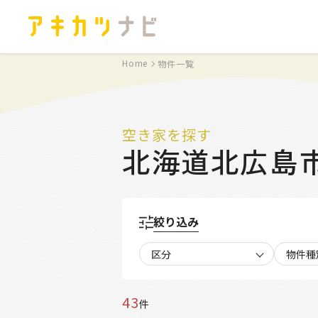
Home
物件一覧
空き家を探す
北海道北広島
絞り込み
区分
物件種
43
件