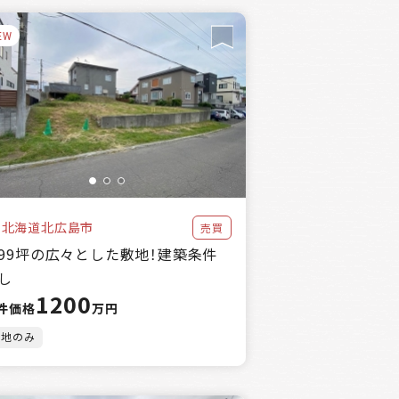
EW
北海道北広島市
売買
99坪の広々とした敷地！建築条件
し
1200
件価格
万円
土地のみ