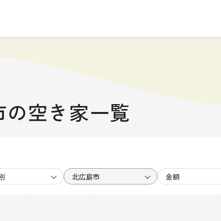
市の空き家一覧
別
北広島市
金額