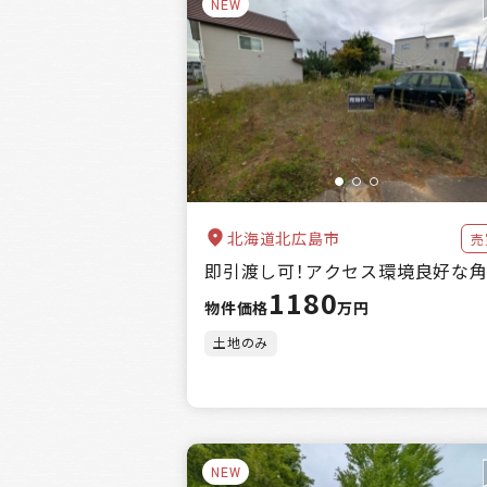
NEW
北海道北広島市
売
即引渡し可！アクセス環境良好な
1180
物件価格
万円
土地のみ
NEW