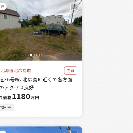
EW
北海道北広島市
売買
道36号線、北広島IC近くで各方面
のアクセス良好
1180
件価格
万円
土地のみ