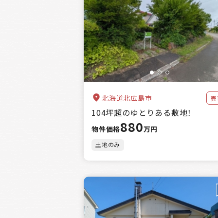
北海道北広島市
売
104坪超のゆとりある敷地！
880
物件価格
万円
絞り込み
土地のみ
区分
物件種別
エリア