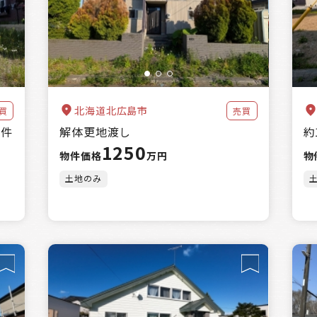
万円～
北海道北広島市
買
売買
クリア
絞込み検索
該当
43
件
条件
解体更地渡し
約
1250
物件価格
万円
物
土地のみ