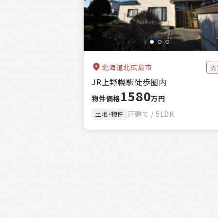
北海道北広島市
売
JR上野幌駅徒歩圏内
1580
物件価格
万円
戸建て / 5LDK
土地・物件