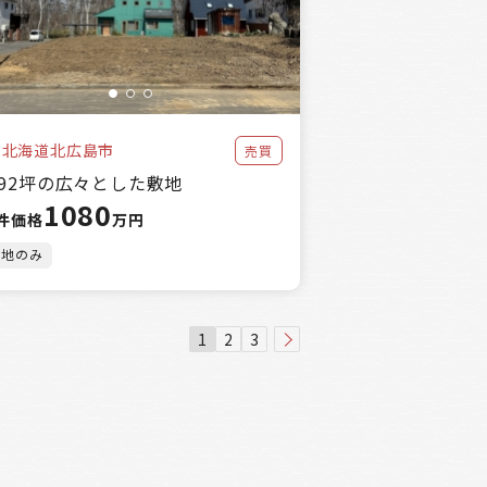
北海道北広島市
売買
92坪の広々とした敷地
1080
件価格
万円
土地のみ
1
2
3