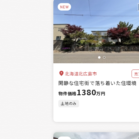
NEW
北海道北広島市
売
閑静な住宅街で落ち着いた住環境
1380
物件価格
万円
土地のみ