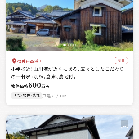
売買
福井県高浜町
小学校近！山川海が近くにある、広々としたこだわり
の一軒家+別棟。倉庫、農地付。
600
物件価格
万円
土地・物件・農地
戸建て / 10K