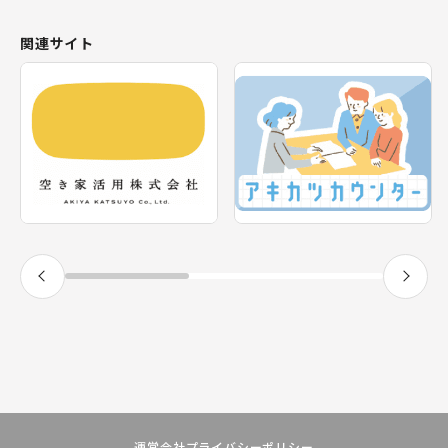
北海道
おすすめの空き家
関連サイト
東北
新着の空き家
福島県
テーマから探す
関東
エリアから探す
神奈川県
甲信越・北陸
長野県
福井県
東海
静岡県
近畿
兵庫県
九州
宮崎県
運営会社
プライバシーポリシー