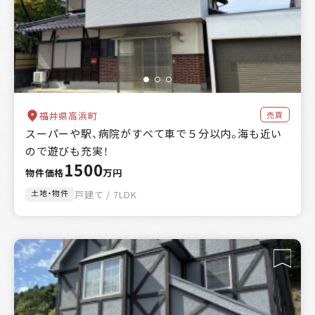
売買
福井県高浜町
スーパーや駅、病院がすべて車で５分以内。海も近い
ので遊びも充実！
1500
物件価格
万円
土地・物件
戸建て / 7LDK