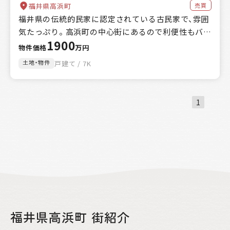
売買
福井県高浜町
福井県の伝統的民家に認定されている古民家で、雰囲
気たっぷり。 高浜町の中心街にあるので利便性もバッ
1900
チリです。
物件価格
万円
土地・物件
戸建て / 7K
1
福井県高浜町 街紹介