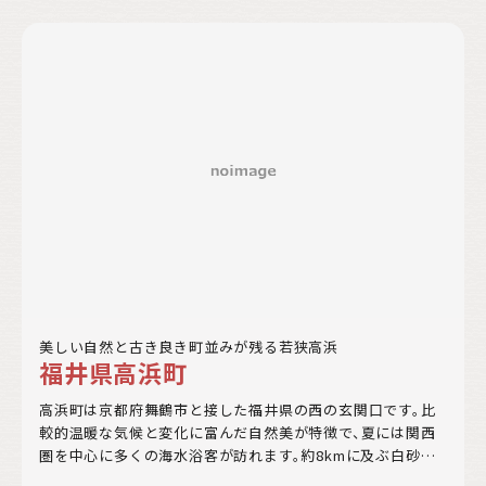
美しい自然と古き良き町並みが残る若狭高浜
福井県高浜町
高浜町は京都府舞鶴市と接した福井県の西の玄関口です。比
較的温暖な気候と変化に富んだ自然美が特徴で、夏には関西
圏を中心に多くの海水浴客が訪れます。約8kmに及ぶ白砂の
海岸線が走り、アジアで初の国際環境認証「BLUE FLAG」を取