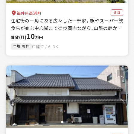
金額
賃貸
福井県高浜町
万円～
万円
住宅街の一角にある広々した一軒家。 駅やスーパー飲
キーワード
食店が並ぶ中心街まで徒歩圏内ながら、山際の静かな
10
場所です。
賃貸(月)
万円
土地・物件
戸建て / 6LDK
該当
6
件
絞込み検索
クリア