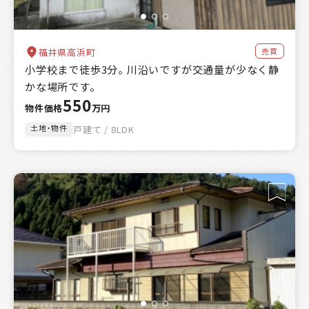
売買
福井県高浜町
小学校まで徒歩3分。 川沿いですが交通量が少なく静
かな場所です。
550
物件価格
万円
土地・物件
戸建て / 8LDK
絞り込み
区分
売買
賃貸
賃貸or売買
物件種別
土地のみ
物件のみ
土地・物件
土地・物件・農地
エリア
自治体を選択する
高浜町