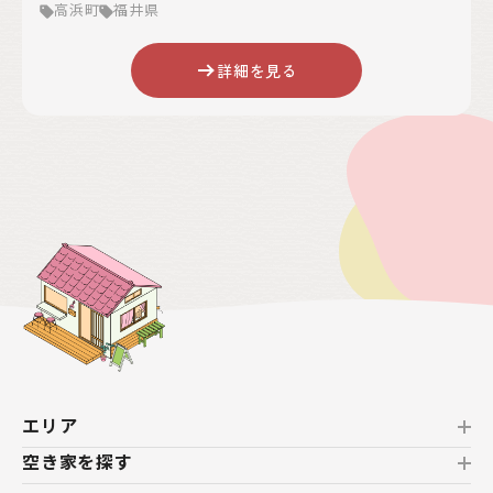
高浜町
福井県
得した若狭和田ビーチをはじめ、8つの海水浴場があります。
ほかにも、日引の棚田、若狭富士と呼ばれる青葉山など、多く
の景勝地を誇ります。 若狭ふぐや若狭ぐじなどのブランド魚
詳細を見る
をはじめ海の幸が豊富な若狭湾を中心に、豊かな食文化も形
成されてきました。海の暮らしと農の暮らしが織りなす、箱庭
のような自然豊かな海辺のまちです。 また、高浜町では「子育
てを今よりもっと幸せに子育てできる町を目指して！」をスロ
ーガンにこども家庭センターkurumu(くるむ)を中心に町ぐる
みで子育てサポートをしています。「知り合いのいない移住先
での子育てが不安」という移住者の方にとっても心強い味方
になっています。
エリア
空き家を探す
北海道