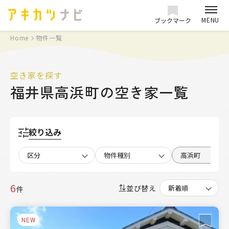
MENU
ブックマーク
Home
物件一覧
空き家を探す
福井県高浜町の空き家一覧
絞り込み
区分
物件種別
高浜町
6
並び替え
件
NEW