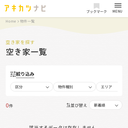
MENU
ブックマーク
Home
物件一覧
空き家を探す
空き家一覧
絞り込み
区分
物件種別
エリア
0
並び替え
件
該当するデータは存在しません。