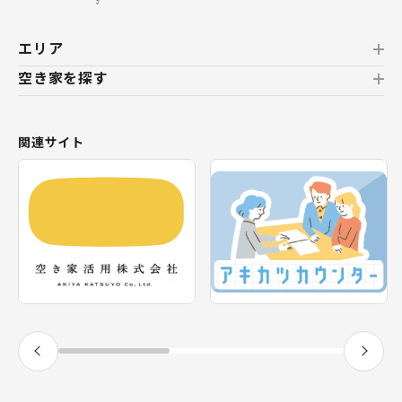
エリア
空き家を探す
北海道
北海道
おすすめの空き家
関連サイト
東北
新着の空き家
福島県
テーマから探す
関東
エリアから探す
神奈川県
甲信越・北陸
長野県
福井県
東海
静岡県
近畿