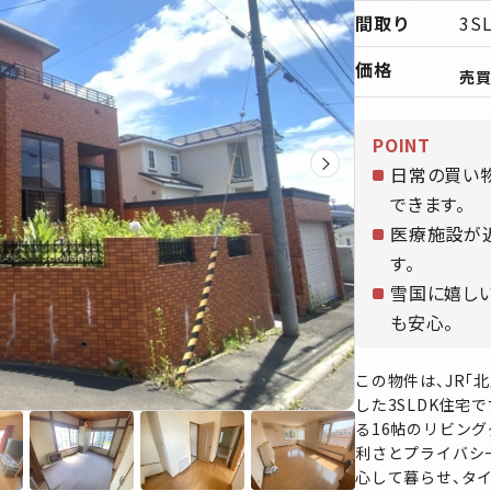
間取り
3S
価格
売
POINT
日常の買い
できます。
医療施設が
す。
雪国に嬉し
も安心。
この物件は、JR「
した3SLDK住宅
る16帖のリビング
利さとプライバシ
心して暮らせ、タ