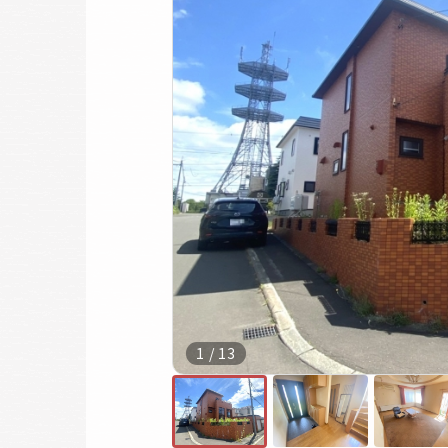
1
/
13