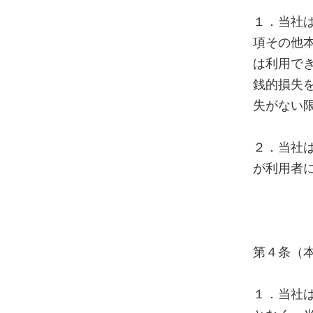
１．当社は
項その他
は利用で
銭的損失
失がない
２．当社
が利用者
第４条（
１．当社