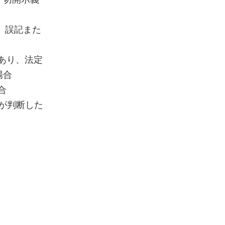
、誤記また
あり、法定
場合
合
が判断した