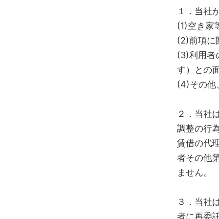
１．当社
(1)空き
(2)前項
(3)利用
す）との
(4)その他
２．当社
調整の行
賃借の代
者その他
ません。
３．当社
者に再委