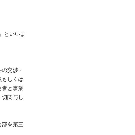
」といいま
件の交渉・
換もしくは
用者と事業
一切関与し
全部を第三