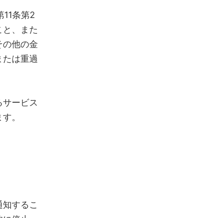
11条第2
こと、また
その他の金
または重過
るサービス
ます。
通知するこ