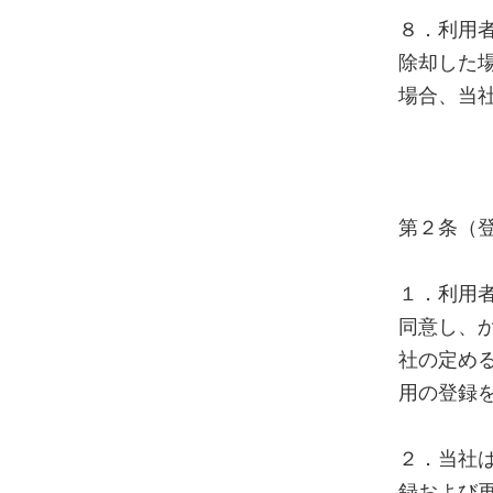
８．利用
除却した
場合、当
第２条（
１．利用
同意し、
社の定め
用の登録
２．当社
録および