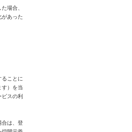
した場合、
化があった
することに
ます）を当
ービスの利
場合は、登
一切開示義