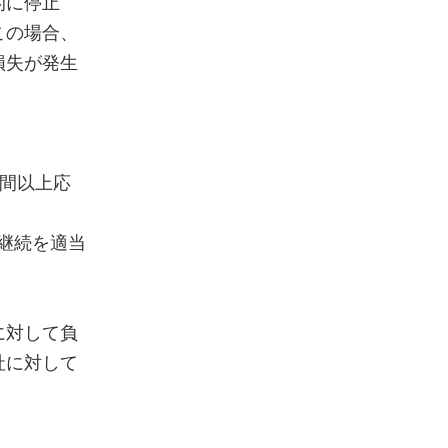
的に停止
この場合、
損失が発生
日間以上応
継続を適当
に対して負
社に対して