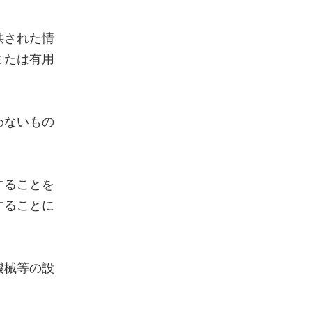
供された情
または有用
わないもの
することを
することに
機械等の設