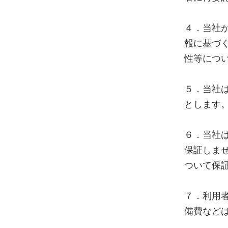
４．当社
報に基づ
性等につ
５．当社
とします
６．当社
保証しま
ついて保
７．利用
備費など