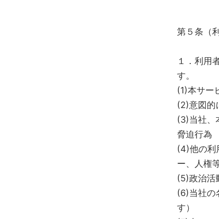
第５条（
１．利用
す。
(1)本サ
(2)意図
(3)当社
脅迫行為
(4)他
ー、人権
(5)政治
(6)当社
す）