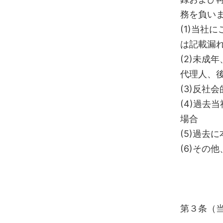
務を負い
(1)当社
は記載漏
(2)未成
代理人、
(3)反社
(4)過
場合
(5)過去
(6)その
第３条（