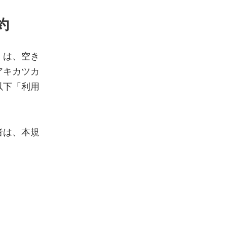
約
）は、空き
アキカツカ
以下「利用
者は、本規