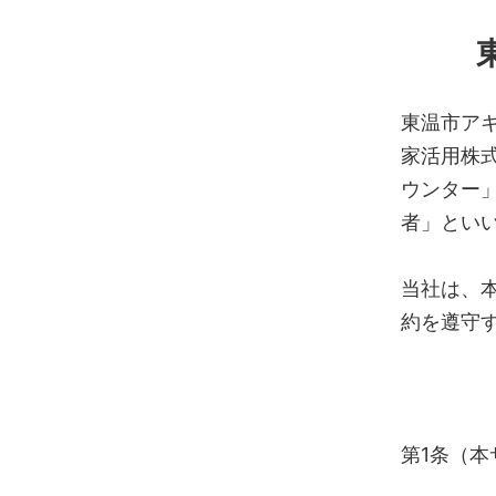
Skip
to
content
東温市ア
家活用株
ウンター
者」とい
当社は、
約を遵守
第1条（