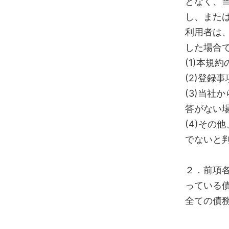
となく、
し、また
利用者は
した場合
(1)本規
(2)登録
(3)当社
答がない
(4)そ
でないと
２．前項
っている
全ての債