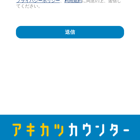
プライバシーポリシー
、
利用規約
に同意の上、送信し
規
てください。
約
*
送信