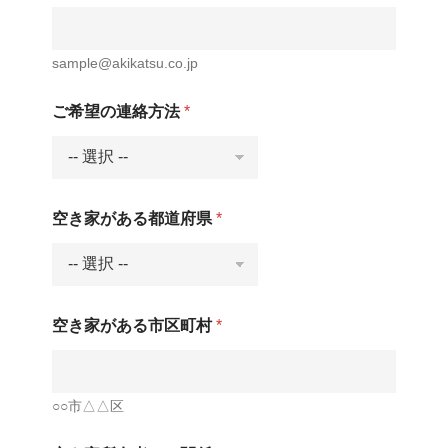
sample@akikatsu.co.jp
お
ご希望の連絡方法
*
問
合
せ
の
詳
細
空き家がある都道府県
*
ご
希
望
の
連
絡
空き家がある市区町村
*
方
法
お
名
○○市△△区
前