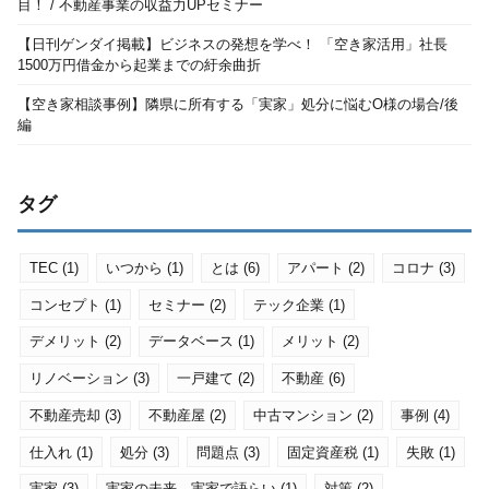
目！ / 不動産事業の収益力UPセミナー
【日刊ゲンダイ掲載】ビジネスの発想を学べ！ 「空き家活用」社長
1500万円借金から起業までの紆余曲折
【空き家相談事例】隣県に所有する「実家」処分に悩むO様の場合/後
編
タグ
TEC
(1)
いつから
(1)
とは
(6)
アパート
(2)
コロナ
(3)
コンセプト
(1)
セミナー
(2)
テック企業
(1)
デメリット
(2)
データベース
(1)
メリット
(2)
リノベーション
(3)
一戸建て
(2)
不動産
(6)
不動産売却
(3)
不動産屋
(2)
中古マンション
(2)
事例
(4)
仕入れ
(1)
処分
(3)
問題点
(3)
固定資産税
(1)
失敗
(1)
実家
(3)
実家の未来、実家で語らい
(1)
対策
(2)