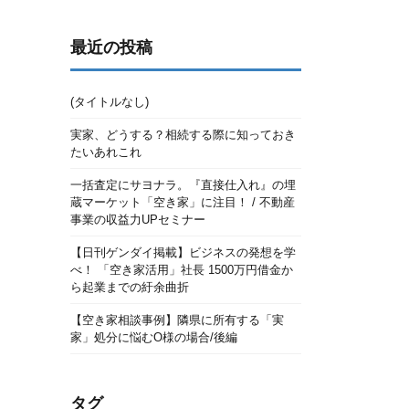
最近の投稿
(タイトルなし)
実家、どうする？相続する際に知っておき
たいあれこれ
一括査定にサヨナラ。『直接仕入れ』の埋
蔵マーケット「空き家」に注目！ / 不動産
事業の収益力UPセミナー
【日刊ゲンダイ掲載】ビジネスの発想を学
べ！ 「空き家活用」社長 1500万円借金か
ら起業までの紆余曲折
【空き家相談事例】隣県に所有する「実
家」処分に悩むO様の場合/後編
タグ