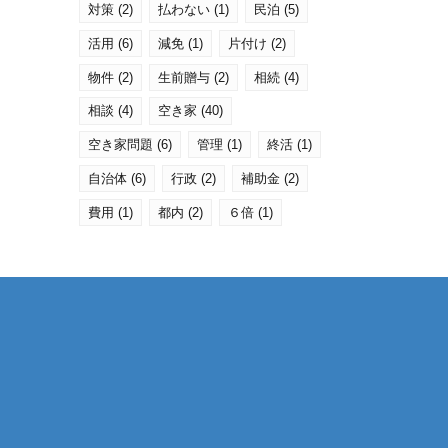
対策
(2)
払わない
(1)
民泊
(5)
活用
(6)
減免
(1)
片付け
(2)
物件
(2)
生前贈与
(2)
相続
(4)
相談
(4)
空き家
(40)
空き家問題
(6)
管理
(1)
終活
(1)
自治体
(6)
行政
(2)
補助金
(2)
費用
(1)
都内
(2)
６倍
(1)