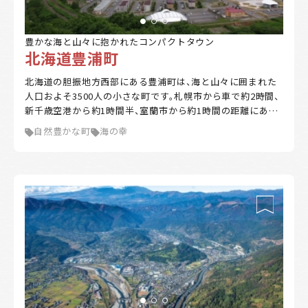
豊かな海と山々に抱かれたコンパクトタウン
北海道豊浦町
北海道の胆振地方西部にある豊浦町は、海と山々に囲まれた
人口およそ3500人の小さな町です。札幌市から車で約2時間、
新千歳空港から約1時間半、室蘭市から約1時間の距離にあり
ます。 海流の影響で夏は涼しく、冬は道内でも比較的温暖な
自然豊かな町
海の幸
気候です。噴火湾（内浦湾）ではホタテの養殖が盛んに行われ、
夏は豊浦海浜公園や礼文華海浜公園キャンプ場等でマリンレ
ジャーを楽しむ人が各地から訪れます。道内有数のイチゴの
産地としても知られ、ジャガイモやアサツキの栽培のほか、畜
絞り込み
産業も活発です。 市街地は豊浦漁港・JR豊浦駅を中心にコン
パクトにまとまっています。大自然を身近に感じながら、利便
都道府県
性の高い暮らしをかなえることができる町です。
自治体の特徴
海に近い
森林が豊か
暖かい地域
涼しい地域
交通が便利
都市近郊
支援制度