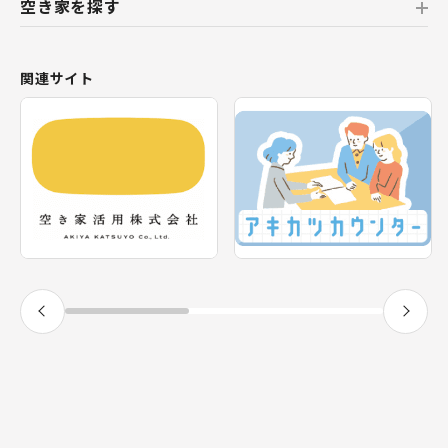
空き家を探す
北海道
北海道
おすすめの空き家
関連サイト
東北
新着の空き家
福島県
テーマから探す
関東
エリアから探す
神奈川県
甲信越・北陸
長野県
福井県
東海
静岡県
近畿
兵庫県
九州