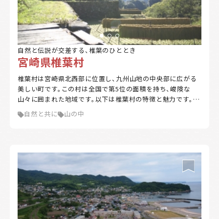
自然と伝説が交差する、椎葉のひととき
宮崎県椎葉村
椎葉村は宮崎県北西部に位置し、九州山地の中央部に広がる
美しい町です。この村は全国で第5位の面積を持ち、峻険な
山々に囲まれた地域です。以下は椎葉村の特徴と魅力です。主
な特徴としては、 自然環境: 椎葉村は森林資源を活かした農
自然と共に
山の中
林業が盛んで、スギやヒノキを中心とした木材生産が行われ
ています。また、高冷地の特性を生かし、花卉や野菜の生産も
行っています。 伝統文化: 平家落人伝説を伝える村として、神
楽や臼太鼓踊、ひえつき節などの民謡や民話が古くから伝わ
っています。 地形と気候: 村は九州中央山地国定公園に指定
されており、非常に険しい地形を持っています。気候は冷涼で
多雨であり、夏から秋にかけて台風からの湿った南東風の影
響で大雨となることがあります。 椎葉村は、自然と伝統が調
和する美しい場所であり、訪れる人々を魅了しています。