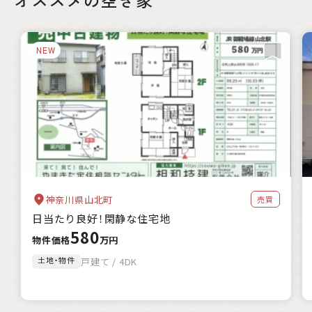
NEW
神奈川県山北町
売買
日当たり良好！閑静な住宅地
580
物件価格
万円
土地・物件
戸建て / 4DK