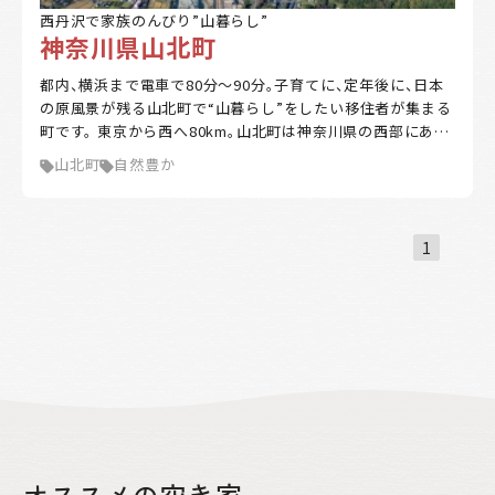
西丹沢で家族のんびり”山暮らし”
家賃補助
住宅購入補助
リフォーム補助
神奈川県山北町
移住補助
起業補助
キーワード
都内、横浜まで電車で80分～90分。子育てに、定年後に、日本
の原風景が残る山北町で“山暮らし”をしたい移住者が集まる
町です。 東京から西へ80km。山北町は神奈川県の西部にあ
る、緑深い丹沢の山々に抱かれたまち。町の9割は丹沢山塊。
山北町
自然豊か
雄大な山々、美しい湖、雄大な富士山の景観、清らかな流れ。
該当
4
件
首都圏から至近にありながら豊かな自然が残っています。 平
絞込み検索
日は都心で仕事をし、休日は家族と自然豊かな生活を送ると
いうライフスタイルをかなえた移住者もいます。カフェを開
1
いたり、庭でBBQや、休日はアウトドアを楽しむ人も。 山北町
クリア
は移住者が定住できるよう支援する制度が整備されていま
す。また、地域住民や先輩移住者と交流し、町内施設を回り、空
き家バンクの物件見学や野菜の収穫やみかん狩り等の体験が
できる「空き家見学ツアー」は抽選になるほど人気です。キャ
ンプ場もあるので、キャンプがてら山北町を訪れてみること
もできます。
オススメの空き家