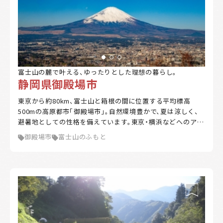
富士山の麓で叶える、ゆったりとした理想の暮らし。
静岡県御殿場市
東京から約80km、富士山と箱根の間に位置する平均標高
500mの高原都市「御殿場市」。自然環境豊かで、夏は涼しく、
避暑地としての性格を備えています。東京・横浜などへのアク
セスも抜群。おいしい水、米、わさび等々、富士山の恵みが豊
御殿場市
富士山のふもと
富です。四季折々の美しい景観、雄大な自然に囲まれたスポー
ツ環境、豊富なアクティビティなど楽しみも山盛り。富士山の
懐でゆったり暮らしてみませんか。