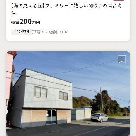
【海の見える丘】ファミリーに嬉しい間取りの高台物
件
200
売買
万円
土地・物件
戸建て / 店舗+4DK