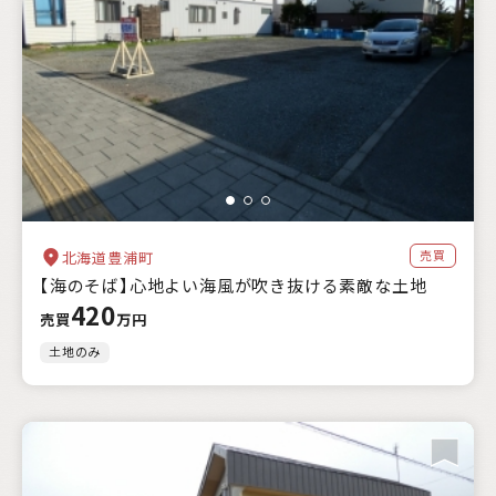
売買
北海道豊浦町
【海のそば】心地よい海風が吹き抜ける素敵な土地
420
売買
万円
土地のみ