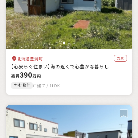
売買
北海道豊浦町
【心安らぐ住まい】海の近くで心豊かな暮らし
390
売買
万円
土地・物件
戸建て / 1LDK