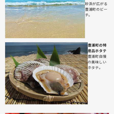
砂浜が広がる
豊浦町のビー
チ。
豊浦町の特
産品ホタテ
豊浦町自慢
の美味しい
ホタテ。