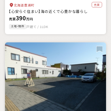
売買
北海道豊浦町
【心安らぐ住まい】海の近くで心豊かな暮らし
390
売買
万円
土地・物件
戸建て / 1LDK