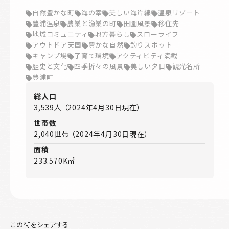
自然豊かな町
海の幸
美しい海岸線
温泉リゾート
豊浦温泉
農業と漁業の町
田園風景
移住先
地域コミュニティ
地方暮らし
スローライフ
アウトドア天国
豊かな自然
釣りスポット
キャンプ場
子育て環境
アクティビティ満載
歴史と文化
四季折々の風景
美しい夕日
観光名所
豊浦町
総人口
3,539人 （2024年4月30日現在）
世帯数
2,040世帯 （2024年4月30日現在）
面積
233.570K㎡
この街をシェアする