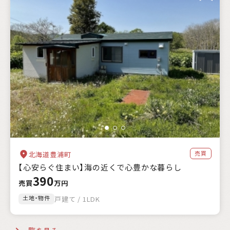
売買
北海道豊浦町
【心安らぐ住まい】海の近くで心豊かな暮らし
390
売買
万円
土地・物件
戸建て / 1LDK