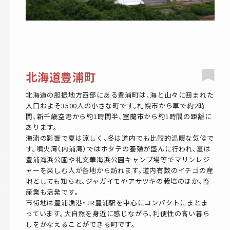
北海道豊浦町
北海道の胆振地方西部にある豊浦町は、海と山々に囲まれた
人口およそ3500人の小さな町です。札幌市から車で約2時
間、新千歳空港から約1時間半、室蘭市から約1時間の距離に
あります。
海流の影響で夏は涼しく、冬は道内でも比較的温暖な気候で
す。噴火湾（内浦湾）ではホタテの養殖が盛んに行われ、夏は
豊浦海浜公園や礼文華海浜公園キャンプ場等でマリンレジ
ャーを楽しむ人が各地から訪れます。道内有数のイチゴの産
地としても知られ、ジャガイモやアサツキの栽培のほか、畜
産業も活発です。
市街地は豊浦漁港・JR豊浦駅を中心にコンパクトにまとま
っています。大自然を身近に感じながら、利便性の高い暮ら
しをかなえることができる町です。