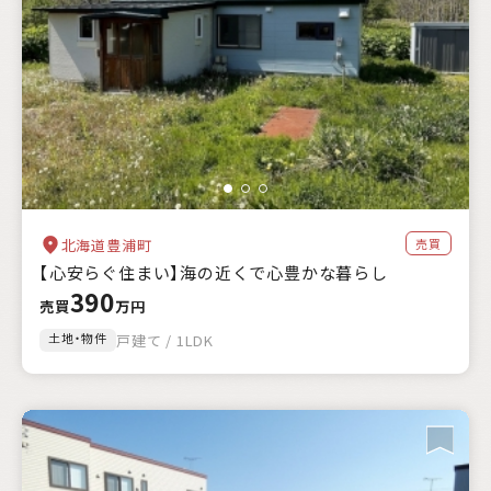
売買
北海道豊浦町
【心安らぐ住まい】海の近くで心豊かな暮らし
390
売買
万円
土地・物件
戸建て / 1LDK