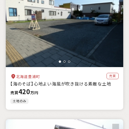
売買
北海道豊浦町
【海のそば】心地よい海風が吹き抜ける素敵な土地
420
売買
万円
土地のみ