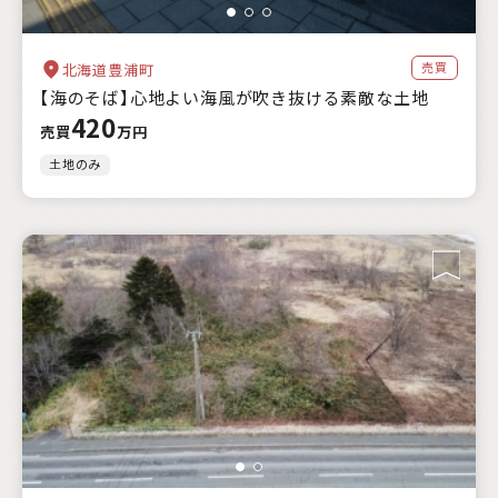
売買
北海道豊浦町
【海のそば】心地よい海風が吹き抜ける素敵な土地
420
売買
万円
土地のみ