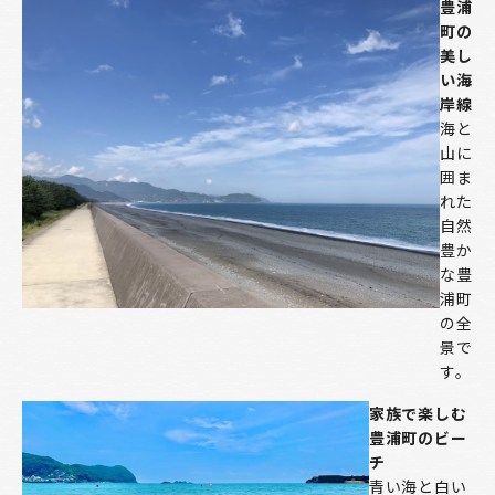
豊浦
町の
美し
い海
岸線
海と
山に
囲ま
れた
自然
豊か
な豊
浦町
の全
景で
す。
家族で楽しむ
豊浦町のビー
チ
青い海と白い