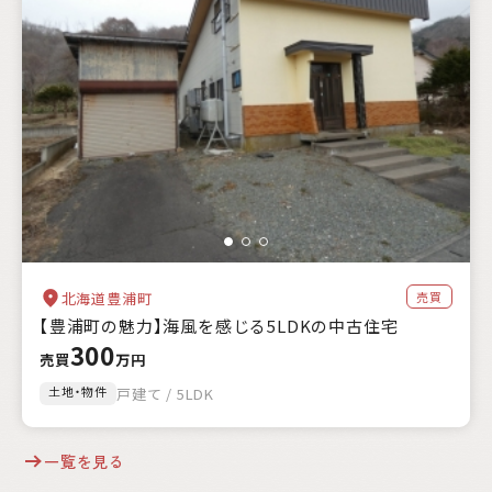
売買
北海道豊浦町
【豊浦町の魅力】海風を感じる5LDKの中古住宅
300
売買
万円
土地・物件
戸建て / 5LDK
一覧を見る