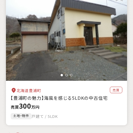
売買
北海道豊浦町
【豊浦町の魅力】海風を感じる5LDKの中古住宅
300
売買
万円
土地・物件
戸建て / 5LDK