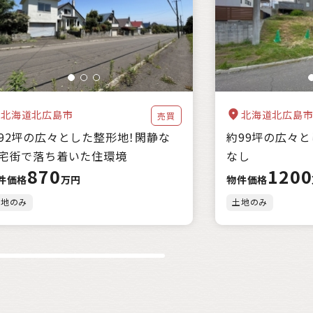
都市近郊
北海道北広島市
北海道北広島
売買
92坪の広々とした整形地！閑静な
約99坪の広々
宅街で落ち着いた住環境
なし
870
1200
件価格
万円
物件価格
土地のみ
土地のみ