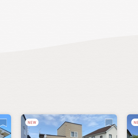
イ
や
心に
を
を
NEW
N