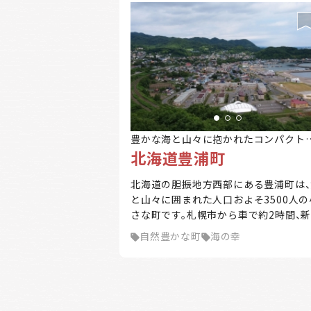
豊かな海と山々に抱かれたコンパクト
北海道豊浦町
ウン
北海道の胆振地方西部にある豊浦町は、
と山々に囲まれた人口およそ3500人の
さな町です。札幌市から車で約2時間、
歳空港から約1時間半、室蘭市から約1
自然豊かな町
海の幸
の距離にあります。 海流の影響で夏は
く、冬は道内でも比較的温暖な気候です
噴火湾（内浦湾）ではホタテの養殖が盛
に行われ、夏は豊浦海浜公園や礼文華海
公園キャンプ場等でマリンレジャーを