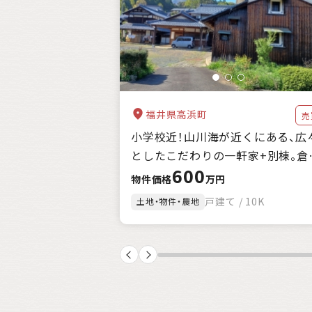
自治体の特徴
支援制度
キーワード
福井県高浜町
売
小学校近！山川海が近くにある、広
としたこだわりの一軒家+別棟。倉
600
庫、農地付。
物件価格
万円
戸建て / 10K
土地・物件・農地