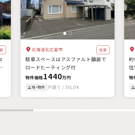
海に近い
森林が豊か
暖かい地域
涼しい地域
交通が便利
家賃補助
住宅購入補助
リフォーム補助
移住補助
起業補助
クリア
絞込み検索
該当
1
件
北海道北広島市
買
売買
々
駐車スペースはアスファルト舗装で
約
ロードヒーティング付
住
1440
物件価格
万円
物
戸建て / 3SLDK
土地・物件