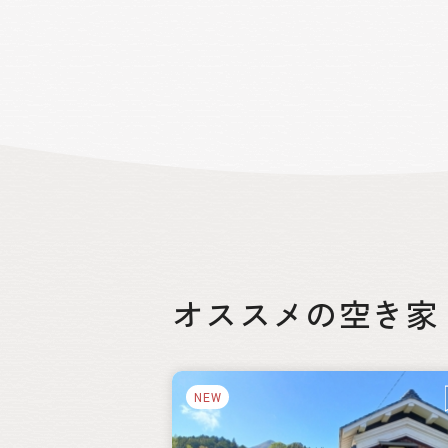
しむ人が各地から訪れます。道内有数の
チゴの産地としても知られ、ジャガイモ
アサツキの栽培のほか、畜産業も活発で
す。 市街地は豊浦漁港・JR豊浦駅を中
コンパクトにまとまっています。大自然
身近に感じながら、利便性の高い暮らし
かなえることができる町です。
オススメの空き家
絞り込み
NEW
都道府県