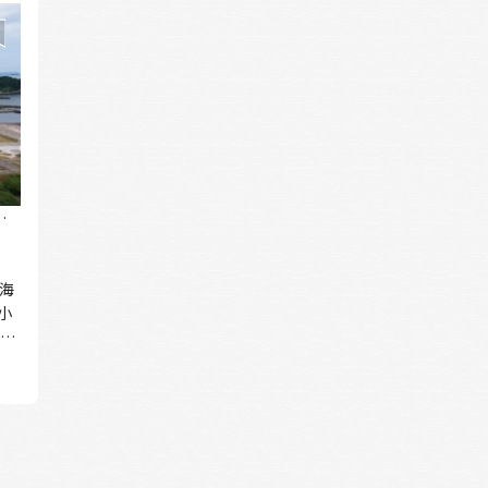
タ
海
小
新千
時間
涼し
。
ん
浜
楽