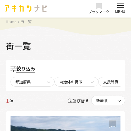
MENU
ブックマーク
Home
街一覧
街一覧
絞り込み
都道府県
自治体の特徴
支援制度
1
並び替え
件