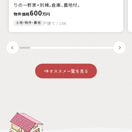
該当
1
件
りの一軒家+別棟。倉庫、農地付。
600
絞込み検索
物件価格
万円
土地・物件・農地
戸建て / 10K
クリア
オススメ一覧を見る