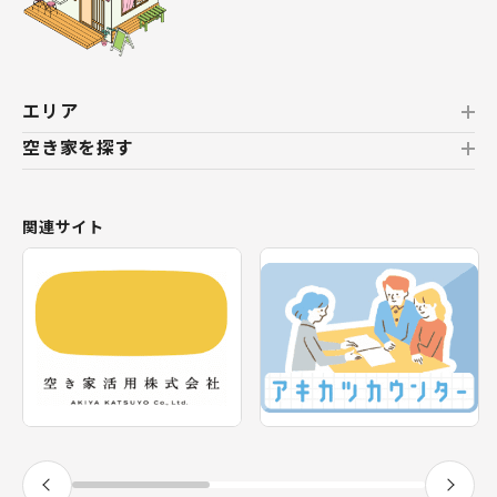
エリア
空き家を探す
北海道
北海道
おすすめの空き家
関連サイト
東北
新着の空き家
福島県
テーマから探す
関東
エリアから探す
神奈川県
甲信越・北陸
長野県
福井県
東海