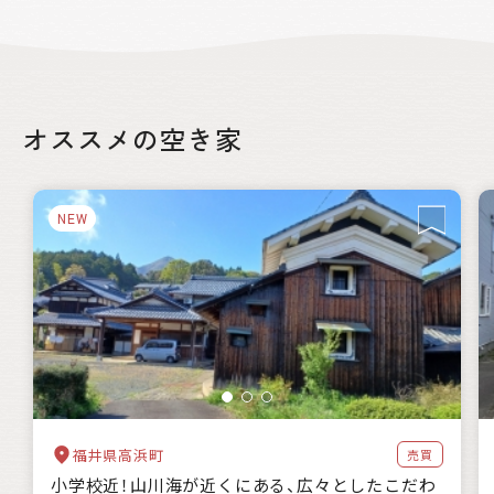
絞り込み
オススメの空き家
都道府県
NEW
自治体の特徴
海に近い
森林が豊か
暖かい地域
涼しい地域
交通が便利
都市近郊
支援制度
家賃補助
住宅購入補助
リフォーム補助
移住補助
起業補助
キーワード
福井県高浜町
売買
小学校近！山川海が近くにある、広々としたこだわ