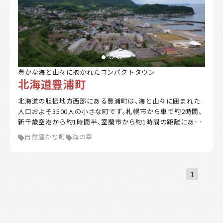
豊かな海と山々に抱かれたコンパクトタウン
北海道豊浦町
北海道の胆振地方西部にある豊浦町は、海と山々に囲まれた
人口およそ3500人の小さな町です。札幌市から車で約2時間、
新千歳空港から約1時間半、室蘭市から約1時間の距離にあり
ます。 海流の影響で夏は涼しく、冬は道内でも比較的温暖な
自然豊かな町
海の幸
気候です。噴火湾（内浦湾）ではホタテの養殖が盛んに行われ、
夏は豊浦海浜公園や礼文華海浜公園キャンプ場等でマリンレ
ジャーを楽しむ人が各地から訪れます。道内有数のイチゴの
産地としても知られ、ジャガイモやアサツキの栽培のほか、畜
1
産業も活発です。 市街地は豊浦漁港・JR豊浦駅を中心にコン
パクトにまとまっています。大自然を身近に感じながら、利便
性の高い暮らしをかなえることができる町です。