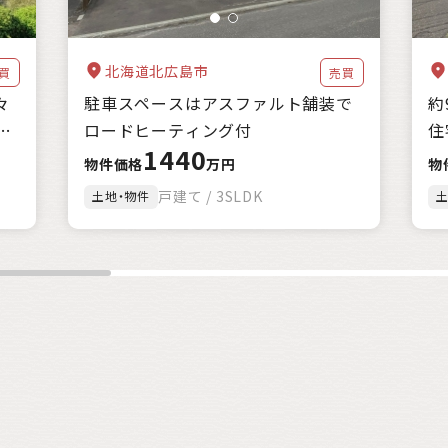
北海道北広島市
買
売買
々
駐車スペースはアスファルト舗装で
約
ロードヒーティング付
住
1440
物件価格
万円
物
戸建て / 3SLDK
土地・物件