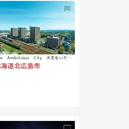
he Ambitious City 大志をいだく
北海道北広島市
ち 北広島市