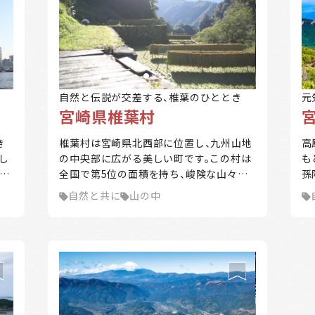
のアクセスも便利です。近年では、住みや
に
すさや自然の豊かさを求めて移住する
然
人々が増えており、都市と田舎の調和が取
つ
れた生活環境が魅力です。福島市は、伝統
と現代が共存するまちとして、今もなお新
たな価値を創造し続けています。
自然と伝説が交差する、椎葉のひととき
元
宮崎県椎葉村
武
き
椎葉村は宮崎県北西部に位置し、九州山地
高
し
の中央部に広がる美しい町です。この村は
も
街
全国で第5位の面積を持ち、峻険な山々に
孫
ケ
囲まれた地域です。以下は椎葉村の特徴と
て
自然と共に
山の中
岸
魅力です。主な特徴としては、 自然環境: 椎
へ
野
葉村は森林資源を活かした農林業が盛ん
側
地
で、スギやヒノキを中心とした木材生産が
山
が
行われています。また、高冷地の特性を生
帯
い
かし、花卉や野菜の生産も行っています。
主
伝統文化: 平家落人伝説を伝える村とし
メ
て、神楽や臼太鼓踊、ひえつき節などの民
沼
謡や民話が古くから伝わっています。 地形
1