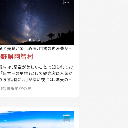
泉と美食が楽しめる、自然の恵み豊かな
長野県阿智村
智村は、星空が美しいことで知られてお
、「日本一の星空」として観光客に人気が
ります。特に、月がない夜には、満天の星
が広がり、天の川がくっきりと見えるほ
阿智町
星空の里
の絶景が楽しめます。村内には、星空を
しむための観光スポットやイベントも
数開催されています。 また、温泉地とし
も有名で、日帰り温泉や宿泊施設が充実
ており、リラックスした時間を過ごすこ
ができます。春には桜、夏にはホタル、秋