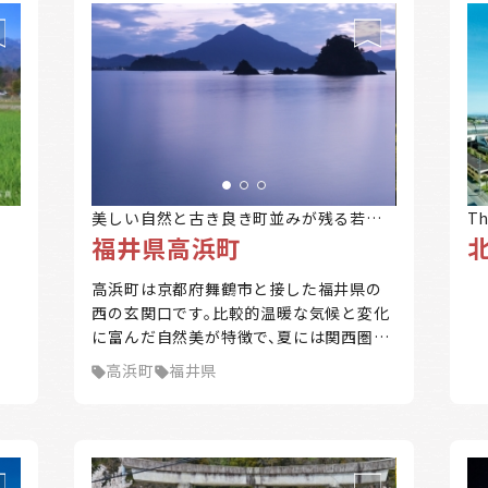
美しい自然と古き良き町並みが残る若狭
T
福井県高浜町
高浜
ま
高浜町は京都府舞鶴市と接した福井県の
西の玄関口です。比較的温暖な気候と変化
に富んだ自然美が特徴で、夏には関西圏を
中心に多くの海水浴客が訪れます。約8km
高浜町
福井県
に及ぶ白砂の海岸線が走り、アジアで初の
国際環境認証「BLUE FLAG」を取得した若
狭和田ビーチをはじめ、8つの海水浴場が
あります。ほかにも、日引の棚田、若狭富士
と呼ばれる青葉山など、多くの景勝地を誇