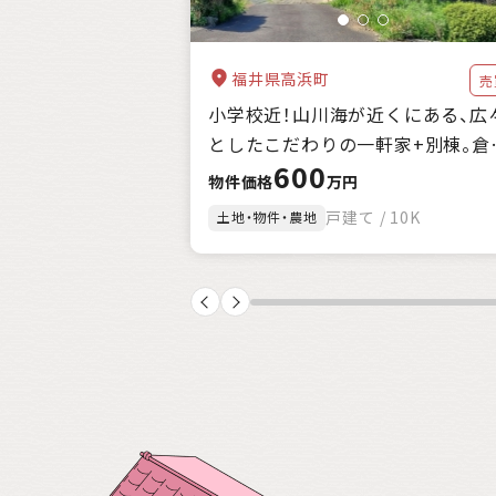
福井県高浜町
売
小学校近！山川海が近くにある、広
としたこだわりの一軒家+別棟。倉
600
庫、農地付。
物件価格
万円
戸建て / 10K
土地・物件・農地