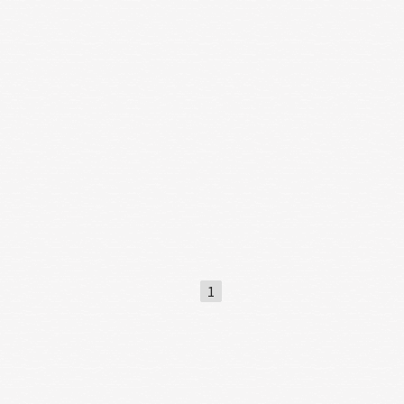
は、豊かな自然に育まれた清らかな空気
澄んだ水を持ち、作物の栽培や畜産に適
ています。また、町内には神話や伝統が
づく名所や観光スポットが点在してお
、訪れる人々を魅了しています。
都市近郊
1