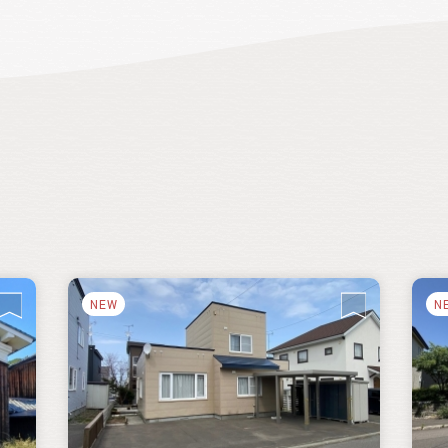
を
町は移住者が定住できるよう支援する制
を
度が整備されています。また、地域住民や
先輩移住者と交流し、町内施設を回り、空
き家バンクの物件見学や野菜の収穫やみ
かん狩り等の体験ができる「空き家見学ツ
アー」は抽選になるほど人気です。キャン
プ場もあるので、キャンプがてら山北町を
訪れてみることもできます。
NEW
N