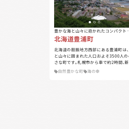
絞り込み
豊かな海と山々に抱かれたコンパクト
北海道豊浦町
ウン
都道府県
北海道の胆振地方西部にある豊浦町は、
と山々に囲まれた人口およそ3500人の
自治体の特徴
さな町です。札幌市から車で約2時間、
支援制度
歳空港から約1時間半、室蘭市から約1
キーワード
自然豊かな町
海の幸
の距離にあります。 海流の影響で夏は
く、冬は道内でも比較的温暖な気候です
噴火湾（内浦湾）ではホタテの養殖が盛
に行われ、夏は豊浦海浜公園や礼文華海
公園キャンプ場等でマリンレジャーを
しむ人が各地から訪れます。道内有数の
チゴの産地としても知られ、ジャガイモ
アサツキの栽培のほか、畜産業も活発で
す。 市街地は豊浦漁港・JR豊浦駅を中