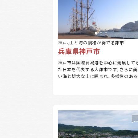
神戸、山と海の調和が奏でる都市
兵庫県神戸市
神戸市は国際貿易港を中心に発展して
た日本を代表する大都市です。さらに美
い海と雄大な山に囲まれ、多様性のある
です。六甲山や摩耶山からの絶景、メリ
ンパークの異人館、須磨海岸の美しい海
線、夜景スポットの掬星台、文化的な北
エリア、美味しい神戸牛や洋菓子、温泉
の有馬温泉など、山と海、歴史とグルメ
調和する素晴らしい街として知られて
ます。