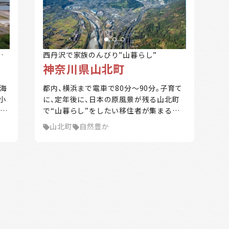
と気候: 村は九州中央山地国定公園に指定
町
されており、非常に険しい地形を持ってい
や
ます。気候は冷涼で多雨であり、夏から秋
し
にかけて台風からの湿った南東風の影響
息
タ
で大雨となることがあります。 椎葉村は、
西丹沢で家族のんびり”山暮らし”
り
神奈川県山北町
自然と伝統が調和する美しい場所であり、
訪れる人々を魅了しています。
海
都内、横浜まで電車で80分～90分。子育て
小
に、定年後に、日本の原風景が残る山北町
海に近い
森林が豊か
暖かい地域
涼しい地域
交通が便利
新千
で“山暮らし”をしたい移住者が集まる町
家賃補助
住宅購入補助
リフォーム補助
移住補助
起業補助
時間
です。 東京から西へ80km。山北町は神奈
山北町
自然豊か
涼し
川県の西部にある、緑深い丹沢の山々に抱
。
かれたまち。町の9割は丹沢山塊。 雄大な
ん
山々、美しい湖、雄大な富士山の景観、清ら
浜
かな流れ。首都圏から至近にありながら豊
クリア
絞込み検索
該当
11
件
楽
かな自然が残っています。 平日は都心で仕
イ
事をし、休日は家族と自然豊かな生活を送
や
るというライフスタイルをかなえた移住
者もいます。カフェを開いたり、庭でBBQ
心に
や、休日はアウトドアを楽しむ人も。 山北