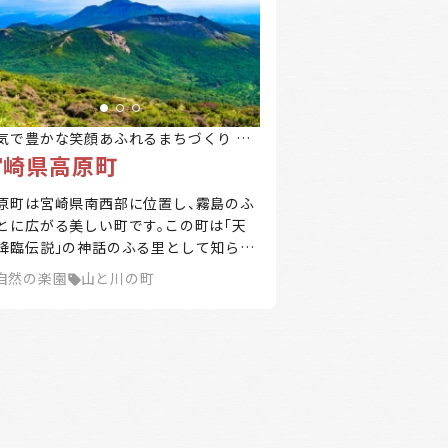
は紅葉、冬には雪景色と、四季折々の自
美を楽しむことができるのも魅力の一
です。
気で豊かな笑顔あふれるまちづくり 神
宮崎県高原町
の里 たかはる
原町は宮崎県南西部に位置し、霧島のふ
とに広がる美しい町です。この町は「天
降臨伝説」の神話のふる里として知られ
います。宮崎県の南西部、宮崎市から西
自然の楽園
山と川の町
約40キロメートルの場所にあり、町域西
は鹿児島県と境を接しています。霧島火
群の麓に位置し、町域の約50%が高原地
、残り50%が山林で占められています。
な特徴として、山は 高千穂峰（標高1574
ートル）があり、河川は岩瀬川が流れ、湖
の御池（周囲4.3キロメートル、最大水深
03メートルの火口湖）があります。 高原