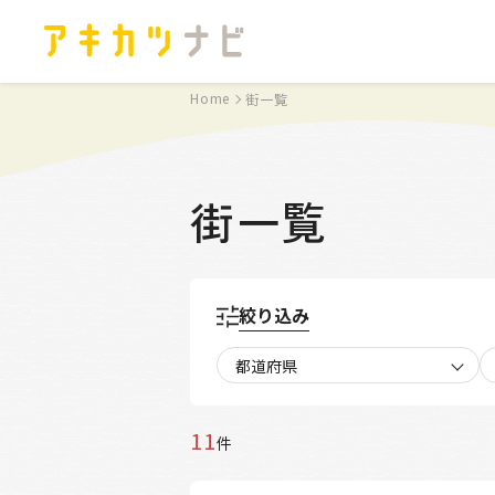
Home
街一覧
街一覧
絞り込み
都道府県
11
件