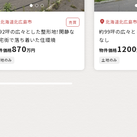
北海道北広島市
北海道北広島
売買
92坪の広々とした整形地！閑静な
約99坪の広々
宅街で落ち着いた住環境
なし
870
1200
件価格
万円
物件価格
土地のみ
土地のみ