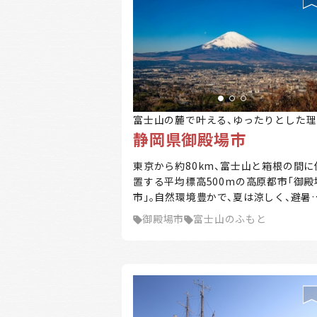
富士山の麓で叶える、ゆったりとした理
静岡県御殿場市
の暮らし。
東京から約80km、富士山と箱根の間に
置する平均標高500mの高原都市「御殿
市」。自然環境豊かで、夏は涼しく、避暑
としての性格を備えています。東京・横
御殿場市
富士山のふもと
などへのアクセスも抜群。おいしい水、
わさび等々、富士山の恵みが豊富です。
季折々の美しい景観、雄大な自然に囲ま
たスポーツ環境、豊富なアクティビティ
ど楽しみも山盛り。富士山の懐でゆった
暮らしてみませんか。