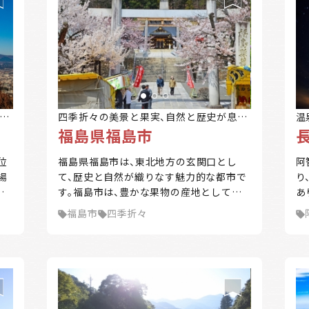
ります。 若狭ふぐや若狭ぐじなどのブラン
ド魚をはじめ海の幸が豊富な若狭湾を中
心に、豊かな食文化も形成されてきまし
た。海の暮らしと農の暮らしが織りなす、
箱庭のような自然豊かな海辺のまちです。
また、高浜町では「子育てを今よりもっと
幸せに子育てできる町を目指して！」をス
想
ローガンにこども家庭センター
四季折々の美景と果実、自然と歴史が息づ
温
福島県福島市
kurumu(くるむ)を中心に町ぐるみで子育
くまち
村
てサポートをしています。「知り合いのい
位
福島県福島市は、東北地方の玄関口とし
阿
ない移住先での子育てが不安」という移住
場
て、歴史と自然が織りなす魅力的な都市で
り
者の方にとっても心強い味方になってい
地
す。福島市は、豊かな果物の産地として全
あ
ます。
浜
国に知られ、特に桃やリンゴが有名です。
空
福島市
四季折々
米、
また、四季折々の風景が美しく、磐梯山や
ど
四
吾妻山を望むことができる自然環境に恵
楽
れ
まれています。市内には数多くの温泉地が
多
な
点在し、訪れる人々に癒しを提供していま
て
り
す。福島市は、交通アクセスも優れており、
し
新幹線や高速道路を利用して首都圏から
と