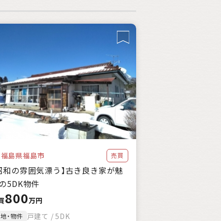
福島県福島市
売買
昭和の雰囲気漂う】古き良き家が魅
の5DK物件
800
買
万円
戸建て / 5DK
土地・物件