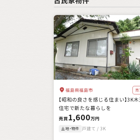
福島県福島市
売
【昭和の良さを感じる住まい】3K木
住宅で新たな暮らしを
1,600
売買
万円
戸建て / 3K
土地・物件