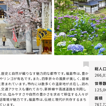
総人
、歴史と自然が織りなす魅力的な都市です。福島市は、豊か
266,
やリンゴが有名です。また、四季折々の風景が美しく、磐梯
世帯
恵まれています。市内には数多くの温泉地が点在し、訪れ
、交通アクセスも優れており、新幹線や高速道路を利用し
125,
では、住みやすさや自然の豊かさを求めて移住する人々が
面積
活環境が魅力です。福島市は、伝統と現代が共存するまち
767.
ています。