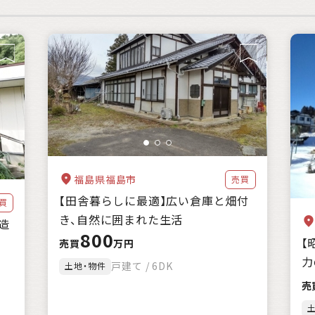
福島県福島市
売買
【田舎暮らしに最適】広い倉庫と畑付
買
き、自然に囲まれた生活
造
800
【
売買
万円
力
戸建て / 6DK
土地・物件
売