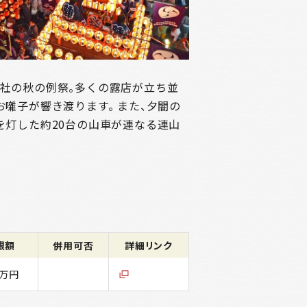
社の秋の例祭。多くの露店が立ち並
囃子が響き渡ります。 また、夕闇の
を灯した約20台の山車が連なる連山
限額
併用可否
詳細リンク
0万円