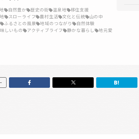
地
自然豊か
歴史の街
温泉地
移住支援
地
スローライフ
農村生活
文化と伝統
山の中
ふるさとの風景
地域のつながり
自然体験
味しいもの
アクティブライフ
静かな暮らし
地元愛
ー