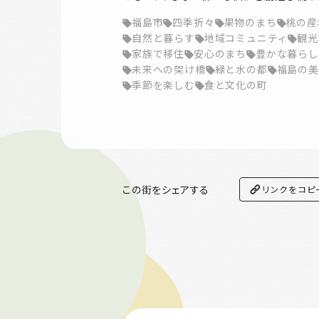
福島市
四季折々
果物のまち
桃の産
自然と暮らす
地域コミュニティ
観光
家族で移住
安心のまち
豊かな暮らし
未来への架け橋
緑と水の都
福島の美
季節を楽しむ
食と文化の町
この街をシェアする
リンクをコピ