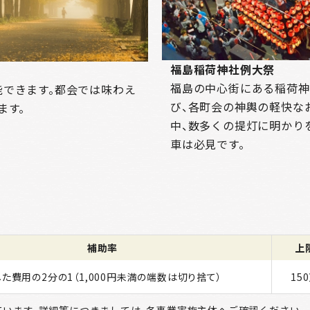
福島稲荷神社例大祭
福島の中心街にある稲荷神
できます。都会では味わえ
び、各町会の神輿の軽快なお
ます。
中、数多くの提灯に明かり
車は必見です。
補助率
上
た費用の2分の1（1,000円未満の端数は切り捨て）
15
います。詳細等につきましては、各事業実施主体へご確認ください。