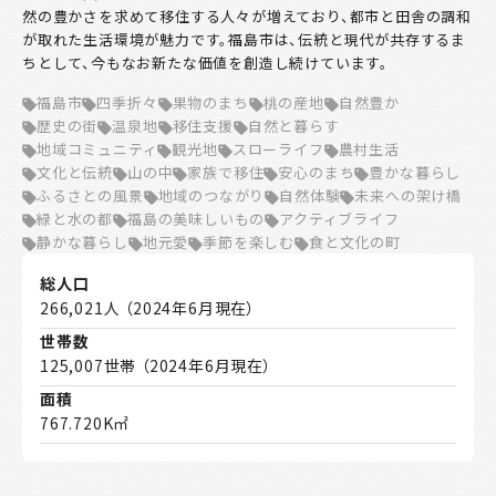
然の豊かさを求めて移住する人々が増えており、都市と田舎の調和
が取れた生活環境が魅力です。福島市は、伝統と現代が共存するま
ちとして、今もなお新たな価値を創造し続けています。
福島市
四季折々
果物のまち
桃の産地
自然豊か
歴史の街
温泉地
移住支援
自然と暮らす
地域コミュニティ
観光地
スローライフ
農村生活
文化と伝統
山の中
家族で移住
安心のまち
豊かな暮らし
ふるさとの風景
地域のつながり
自然体験
未来への架け橋
緑と水の都
福島の美味しいもの
アクティブライフ
静かな暮らし
地元愛
季節を楽しむ
食と文化の町
総人口
266,021人 （2024年6月現在）
世帯数
125,007世帯 （2024年6月現在）
面積
767.720K㎡