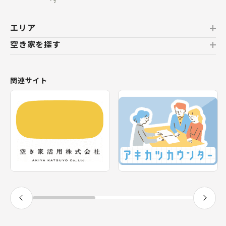
エリア
空き家を探す
北海道
北海道
おすすめの空き家
関連サイト
東北
新着の空き家
福島県
テーマから探す
関東
エリアから探す
神奈川県
甲信越・北陸
長野県
福井県
東海
静岡県
近畿