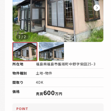
1
/
2
所在地
福島県福島市飯坂町中野字柴田25-3
物件種別
土地・物件
間取り
4DK
600
価格
売買
万円
POINT