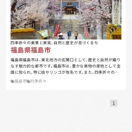
四季折々の美景と果実、自然と歴史が息づくまち
福島県福島市
福島県福島市は、東北地方の玄関口として、歴史と自然が織り
なす魅力的な都市です。福島市は、豊かな果物の産地として全
国に知られ、特に桃やリンゴが有名です。また、四季折々の風
景が美しく、磐梯山や吾妻山を望むことができる自然環境に
福島市
四季折々
恵まれています。市内には数多くの温泉地が点在し、訪れる
人々に癒しを提供しています。福島市は、交通アクセスも優れ
ており、新幹線や高速道路を利用して首都圏からのアクセス
も便利です。近年では、住みやすさや自然の豊かさを求めて移
1
住する人々が増えており、都市と田舎の調和が取れた生活環
境が魅力です。福島市は、伝統と現代が共存するまちとして、
今もなお新たな価値を創造し続けています。