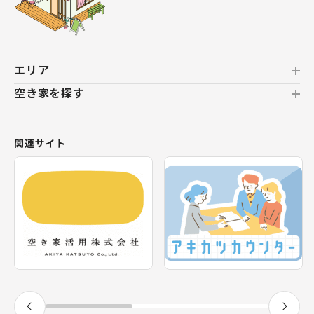
エリア
空き家を探す
北海道
北海道
おすすめの空き家
関連サイト
東北
新着の空き家
福島県
テーマから探す
関東
エリアから探す
神奈川県
甲信越・北陸
長野県
福井県
東海