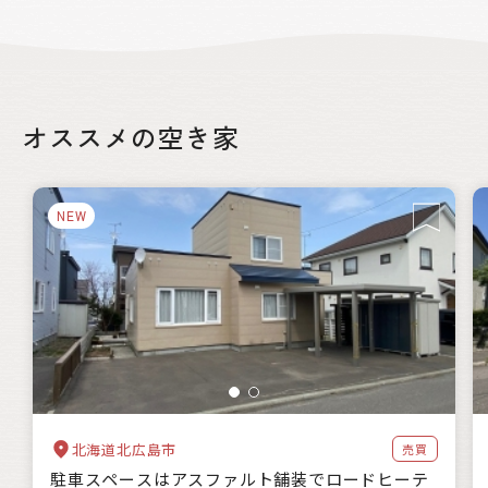
絞り込み
オススメの空き家
都道府県
NEW
自治体の特徴
海に近い
森林が豊か
暖かい地域
涼しい地域
交通が便利
都市近郊
支援制度
家賃補助
住宅購入補助
リフォーム補助
移住補助
起業補助
キーワード
北海道北広島市
売買
駐車スペースはアスファルト舗装でロードヒーテ