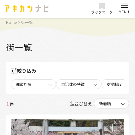
MENU
ブックマーク
Home
街一覧
街一覧
絞り込み
都道府県
自治体の特徴
支援制度
1
並び替え
件