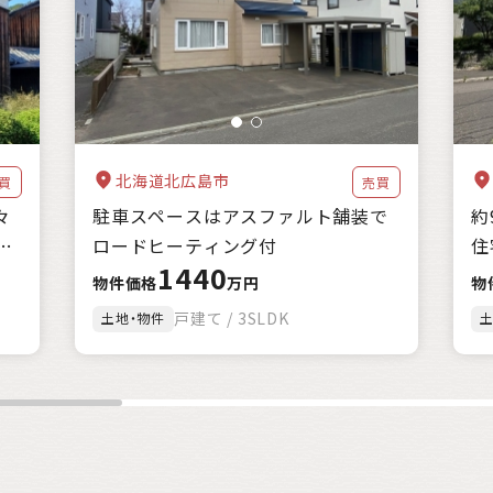
海に近い
森林が豊か
暖かい地域
涼しい地域
交通が便利
家賃補助
住宅購入補助
リフォーム補助
移住補助
起業補助
クリア
絞込み検索
該当
1
件
北海道北広島市
買
売買
々
駐車スペースはアスファルト舗装で
約
ロードヒーティング付
住
1440
物件価格
万円
物
戸建て / 3SLDK
土地・物件