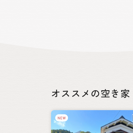
新幹線や高速道路を利用して首都圏か
のアクセスも便利です。近年では、住み
すさや自然の豊かさを求めて移住する
人々が増えており、都市と田舎の調和が
れた生活環境が魅力です。福島市は、伝
と現代が共存するまちとして、今もなお
たな価値を創造し続けています。
オススメの空き家
絞り込み
NEW
都道府県