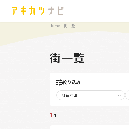
Home
街一覧
街一覧
絞り込み
都道府県
1
件