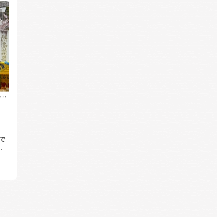
づ
で
全
。
や
恵
が
ま
、