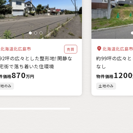
都市近郊
北海道北広島市
北海道北広島
売買
92坪の広々とした整形地！閑静な
約99坪の広々
宅街で落ち着いた住環境
なし
870
1200
件価格
万円
物件価格
土地のみ
土地のみ