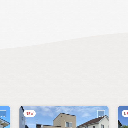
ら
や
取
統
新
NEW
N