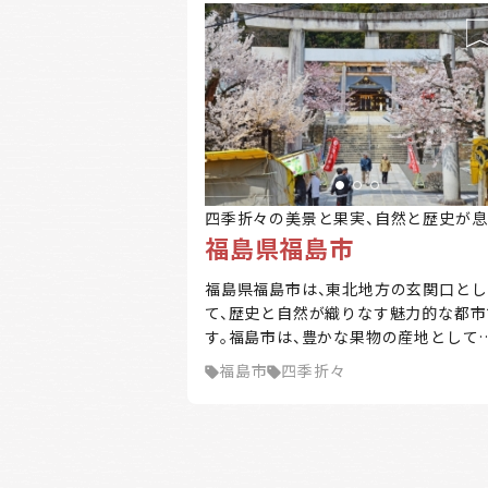
四季折々の美景と果実、自然と歴史が息
福島県福島市
くまち
福島県福島市は、東北地方の玄関口とし
て、歴史と自然が織りなす魅力的な都市
す。福島市は、豊かな果物の産地として
国に知られ、特に桃やリンゴが有名です
福島市
四季折々
また、四季折々の風景が美しく、磐梯山
吾妻山を望むことができる自然環境に
まれています。市内には数多くの温泉地
点在し、訪れる人々に癒しを提供してい
す。福島市は、交通アクセスも優れており