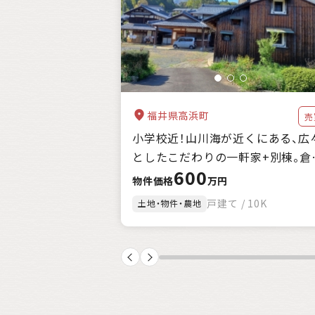
自治体の特徴
支援制度
キーワード
福井県高浜町
売
小学校近！山川海が近くにある、広
としたこだわりの一軒家+別棟。倉
600
庫、農地付。
物件価格
万円
戸建て / 10K
土地・物件・農地