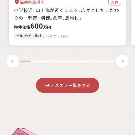
福井県高浜町
売買
自治体の特徴
小学校近！山川海が近くにある、広々としたこだわ
海に近い
森林が豊か
暖かい地域
涼しい地域
りの一軒家+別棟。倉庫、農地付。
交通が便利
都市近郊
600
支援制度
物件価格
万円
家賃補助
住宅購入補助
リフォーム補助
土地・物件・農地
戸建て / 10K
移住補助
起業補助
キーワード
該当
0
件
オススメ一覧を見る
絞込み検索
クリア