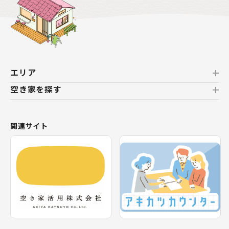
エリア
空き家を探す
北海道
北海道
おすすめの空き家
関連サイト
東北
新着の空き家
福島県
テーマから探す
関東
エリアから探す
神奈川県
甲信越・北陸
長野県
福井県