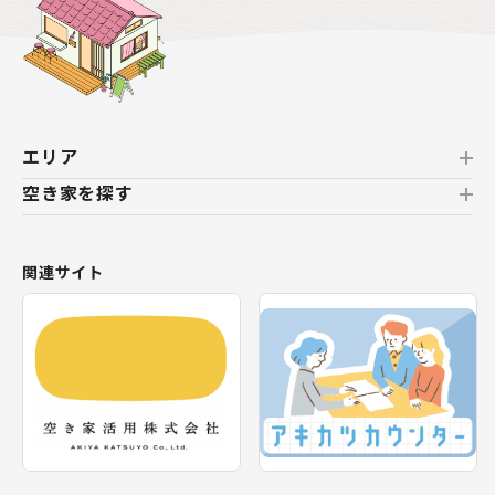
エリア
空き家を探す
北海道
北海道
おすすめの空き家
関連サイト
東北
新着の空き家
福島県
テーマから探す
関東
エリアから探す
神奈川県
甲信越・北陸
長野県
福井県