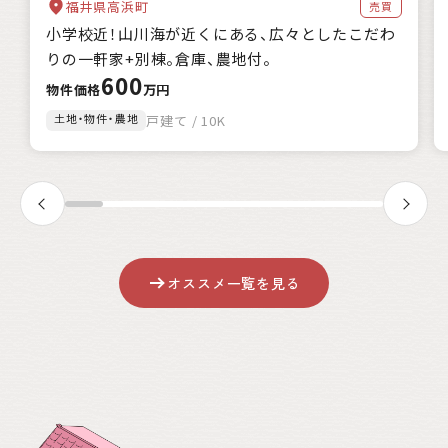
福井県高浜町
売買
自治体の特徴
小学校近！山川海が近くにある、広々としたこだわ
海に近い
森林が豊か
暖かい地域
涼しい地域
りの一軒家+別棟。倉庫、農地付。
交通が便利
都市近郊
600
支援制度
物件価格
万円
家賃補助
住宅購入補助
リフォーム補助
土地・物件・農地
戸建て / 10K
移住補助
起業補助
キーワード
該当
0
件
オススメ一覧を見る
絞込み検索
クリア