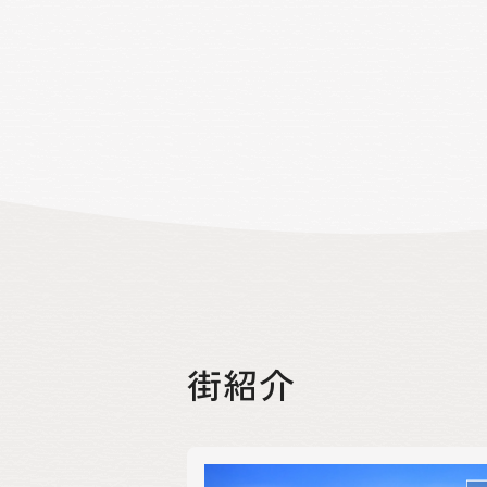
街紹介
絞り込み
区分
物件種別
エリア