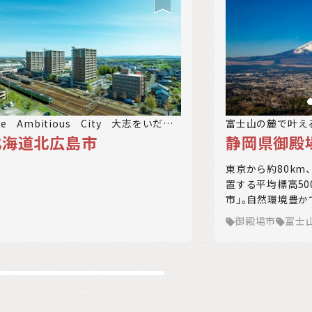
万円
he Ambitious City 大志をいだく
富士山の麓で叶え
北海道北広島市
静岡県御殿
ち 北広島市
の暮らし。
東京から約80km
置する平均標高50
市」。自然環境豊か
としての性格を備
御殿場市
富士
などへのアクセスも
わさび等々、富士
季折々の美しい景
たスポーツ環境、
ど楽しみも山盛り
暮らしてみません