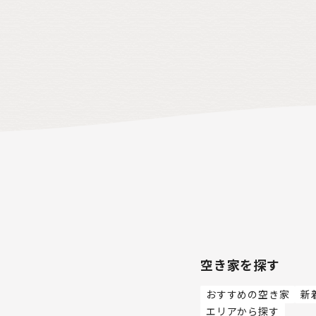
ド魚をはじめ海の幸が豊富な若狭湾を中
心に、豊かな食文化も形成されてきまし
た。海の暮らしと農の暮らしが織りなす、
箱庭のような自然豊かな海辺のまちです。
また、高浜町では「子育てを今よりもっと
幸せに子育てできる町を目指して！」をス
ローガンにこども家庭センター
kurumu(くるむ)を中心に町ぐるみで子育
てサポートをしています。「知り合いのい
ない移住先での子育てが不安」という移住
者の方にとっても心強い味方になってい
ます。
空き家を探す
おすすめの空き家
新
エリアから探す