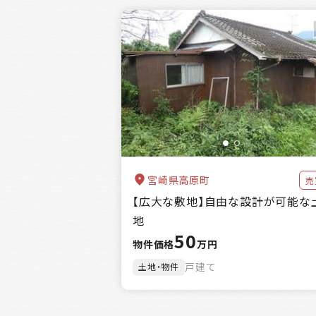
宮崎県高原町
売
【広大な敷地】自由な設計が可能な
地
50
物件価格
万円
戸建て
土地・物件