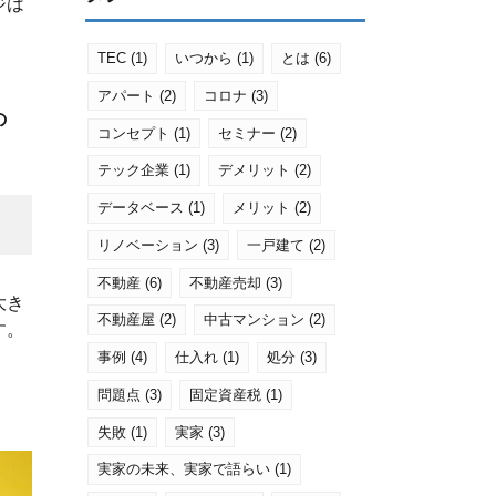
ジは
TEC
(1)
いつから
(1)
とは
(6)
アパート
(2)
コロナ
(3)
の
コンセプト
(1)
セミナー
(2)
テック企業
(1)
デメリット
(2)
データベース
(1)
メリット
(2)
リノベーション
(3)
一戸建て
(2)
不動産
(6)
不動産売却
(3)
大き
不動産屋
(2)
中古マンション
(2)
す。
事例
(4)
仕入れ
(1)
処分
(3)
問題点
(3)
固定資産税
(1)
失敗
(1)
実家
(3)
実家の未来、実家で語らい
(1)