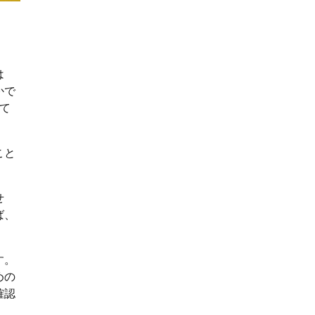
は
かで
て
こと
せ
ば、
す。
めの
確認