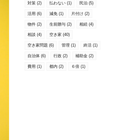
対策
(2)
払わない
(1)
民泊
(5)
活用
(6)
減免
(1)
片付け
(2)
物件
(2)
生前贈与
(2)
相続
(4)
相談
(4)
空き家
(40)
空き家問題
(6)
管理
(1)
終活
(1)
自治体
(6)
行政
(2)
補助金
(2)
費用
(1)
都内
(2)
６倍
(1)