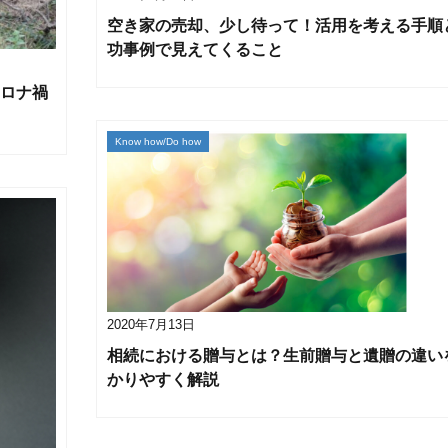
空き家の売却、少し待って！活用を考える手順
功事例で見えてくること
ロナ禍
Know how/Do how
2020年7月13日
相続における贈与とは？生前贈与と遺贈の違い
かりやすく解説