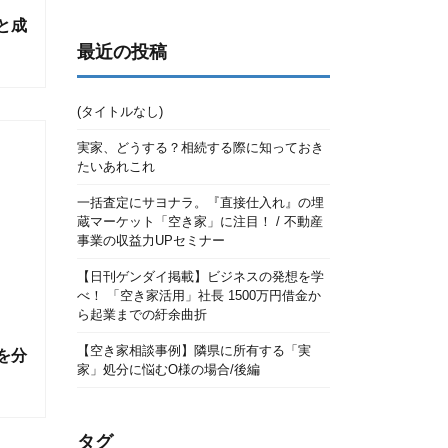
と成
最近の投稿
(タイトルなし)
実家、どうする？相続する際に知っておき
たいあれこれ
一括査定にサヨナラ。『直接仕入れ』の埋
蔵マーケット「空き家」に注目！ / 不動産
事業の収益力UPセミナー
【日刊ゲンダイ掲載】ビジネスの発想を学
べ！ 「空き家活用」社長 1500万円借金か
ら起業までの紆余曲折
【空き家相談事例】隣県に所有する「実
を分
家」処分に悩むO様の場合/後編
タグ