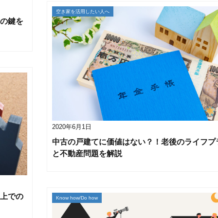
空き家を活用したい人へ
の鍵を
2020年6月1日
中古の戸建てに価値はない？！老後のライフプ
と不動産問題を解説
上での
Know how/Do how