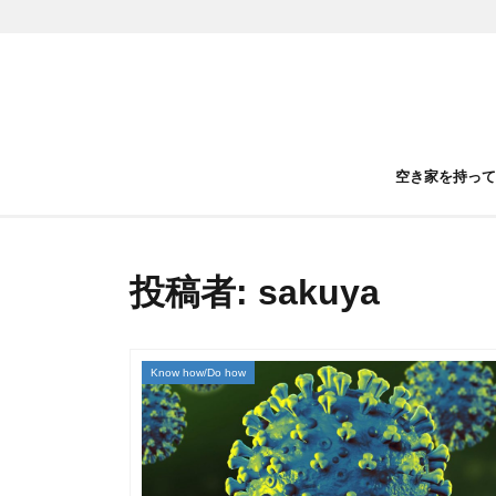
空き家を持っ
投稿者:
sakuya
Know how/Do how