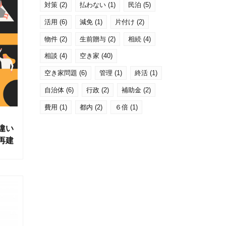
対策
(2)
払わない
(1)
民泊
(5)
活用
(6)
減免
(1)
片付け
(2)
物件
(2)
生前贈与
(2)
相続
(4)
相談
(4)
空き家
(40)
空き家問題
(6)
管理
(1)
終活
(1)
自治体
(6)
行政
(2)
補助金
(2)
費用
(1)
都内
(2)
６倍
(1)
違い
再建