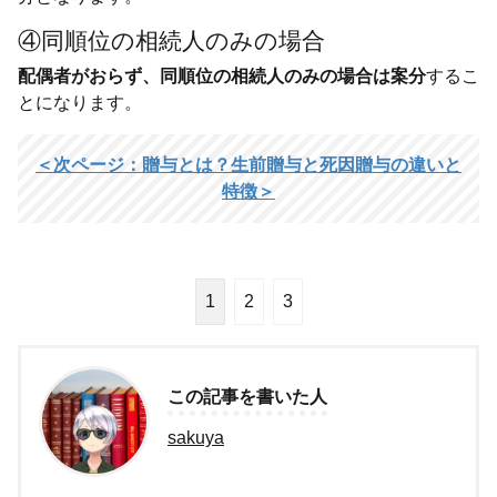
④同順位の相続人のみの場合
配偶者がおらず、同順位の相続人のみの場合は案分
するこ
とになります。
＜次ページ：贈与とは？生前贈与と死因贈与の違いと
特徴＞
1
2
3
この記事を書いた人
sakuya