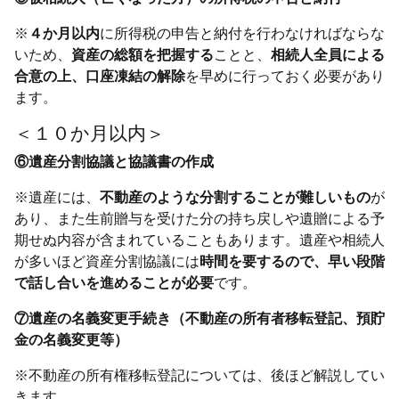
※
４か月以内
に所得税の申告と納付を行わなければならな
いため、
資産の総額を把握する
ことと、
相続人全員による
合意の上、口座凍結の解除
を早めに行っておく必要があり
ます。
＜１０か月以内＞
⑥遺産分割協議と協議書の作成
※遺産には、
不動産のような分割することが難しいもの
が
あり、また生前贈与を受けた分の持ち戻しや遺贈による予
期せぬ内容が含まれていることもあります。遺産や相続人
が多いほど資産分割協議には
時間を要するので、早い段階
で話し合いを進めることが必要
です。
⑦遺産の名義変更手続き（不動産の所有者移転登記、預貯
金の名義変更等）
※不動産の所有権移転登記については、後ほど解説してい
きます。