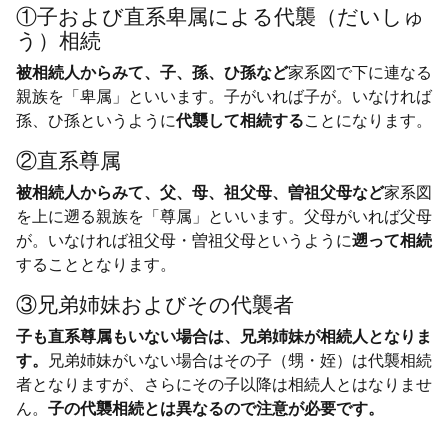
①子および直系卑属による代襲（だいしゅ
う）相続
被相続人からみて、子、孫、ひ孫など
家系図で下に連なる
親族を「卑属」といいます。子がいれば子が。いなければ
孫、ひ孫というように
代襲して相続する
ことになります。
②直系尊属
被相続人からみて、父、母、祖父母、曽祖父母など
家系図
を上に遡る親族を「尊属」といいます。父母がいれば父母
が。いなければ祖父母・曽祖父母というように
遡って相続
することとなります。
③兄弟姉妹およびその代襲者
子も直系尊属もいない場合は、兄弟姉妹が相続人となりま
す。
兄弟姉妹がいない場合はその子（甥・姪）は代襲相続
者となりますが、さらにその子以降は相続人とはなりませ
ん。
子の代襲相続とは異なるので注意が必要です。