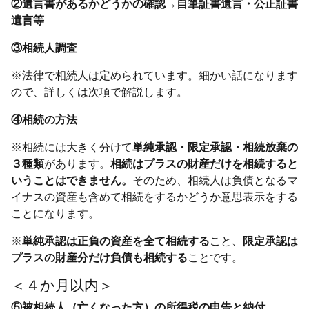
②遺言書があるかどうかの確認→自筆証書遺言・公正証書
遺言等
③相続人調査
※法律で相続人は定められています。細かい話になります
ので、詳しくは次項で解説します。
④相続の方法
※相続には大きく分けて
単純承認・限定承認・相続放棄の
３種類
があります。
相続はプラスの財産だけを相続すると
いうことはできません。
そのため、相続人は負債となるマ
イナスの資産も含めて相続をするかどうか意思表示をする
ことになります。
※
単純承認は正負の資産を全て相続する
こと、
限定承認は
プラスの財産分だけ負債も相続する
ことです。
＜４か月以内＞
⑤被相続人（亡くなった方）の所得税の申告と納付