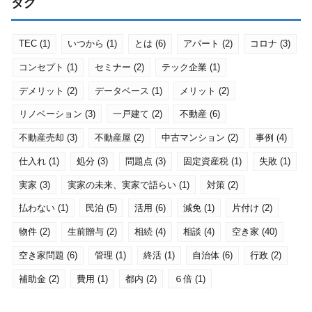
タグ
TEC
(1)
いつから
(1)
とは
(6)
アパート
(2)
コロナ
(3)
コンセプト
(1)
セミナー
(2)
テック企業
(1)
デメリット
(2)
データベース
(1)
メリット
(2)
リノベーション
(3)
一戸建て
(2)
不動産
(6)
不動産売却
(3)
不動産屋
(2)
中古マンション
(2)
事例
(4)
仕入れ
(1)
処分
(3)
問題点
(3)
固定資産税
(1)
失敗
(1)
実家
(3)
実家の未来、実家で語らい
(1)
対策
(2)
払わない
(1)
民泊
(5)
活用
(6)
減免
(1)
片付け
(2)
物件
(2)
生前贈与
(2)
相続
(4)
相談
(4)
空き家
(40)
空き家問題
(6)
管理
(1)
終活
(1)
自治体
(6)
行政
(2)
補助金
(2)
費用
(1)
都内
(2)
６倍
(1)