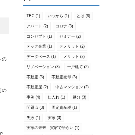
TEC
(1)
いつから
(1)
とは
(6)
アパート
(2)
コロナ
(3)
コンセプト
(1)
セミナー
(2)
テック企業
(1)
デメリット
(2)
データベース
(1)
メリット
(2)
トの
リノベーション
(3)
一戸建て
(2)
不動産
(6)
不動産売却
(3)
不動産屋
(2)
中古マンション
(2)
前の
事例
(4)
仕入れ
(1)
処分
(3)
問題点
(3)
固定資産税
(1)
失敗
(1)
実家
(3)
実家の未来、実家で語らい
(1)
で