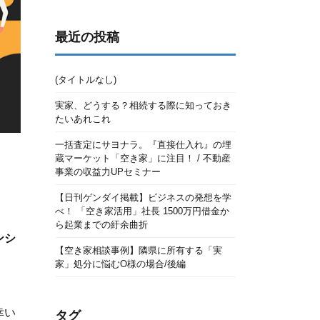
最近の投稿
(タイトルなし)
実家、どうする？相続する際に知っておき
たいあれこれ
一括査定にサヨナラ。『直接仕入れ』の埋
蔵マーケット「空き家」に注目！ / 不動産
事業の収益力UPセミナー
【日刊ゲンダイ掲載】ビジネスの発想を学
べ！ 「空き家活用」社長 1500万円借金か
ら起業までの紆余曲折
ンシ
【空き家相談事例】隣県に所有する「実
家」処分に悩むO様の場合/後編
幸い
タグ