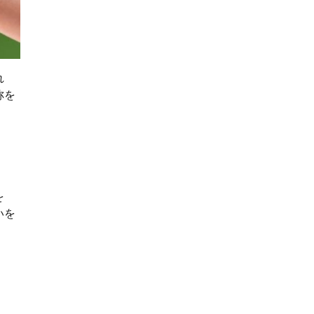
れ
称を
を
いを