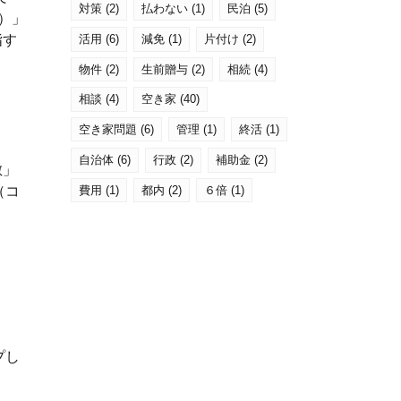
対策
(2)
払わない
(1)
民泊
(5)
ス）」
活用
(6)
減免
(1)
片付け
(2)
指す
物件
(2)
生前贈与
(2)
相続
(4)
相談
(4)
空き家
(40)
空き家問題
(6)
管理
(1)
終活
(1)
自治体
(6)
行政
(2)
補助金
(2)
敷」
費用
(1)
都内
(2)
６倍
(1)
（コ
プし