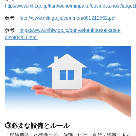
http://www.mlit.go.jp/kankocho/minpaku/business/host/target.
参考：
http://www.mlit.go.jp/common/001212562.p
df
参考：
https://www.mhlw.go.jp/bunya/kenkou/seikatsu-
eisei04/03.html
③必要な設備とルール
「民泊新法」の定義する「住宅」には、台所・浴室・トイ