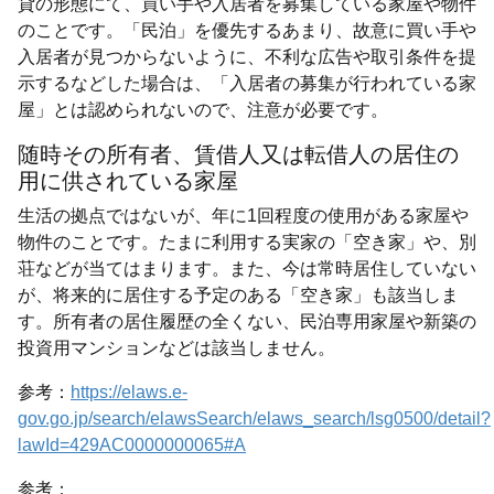
貸の形態にて、買い手や入居者を募集している家屋や物件
のことです。「民泊」を優先するあまり、故意に買い手や
入居者が見つからないように、不利な広告や取引条件を提
示するなどした場合は、「入居者の募集が行われている家
屋」とは認められないので、注意が必要です。
随時その所有者、賃借人又は転借人の居住の
用に供されている家屋
生活の拠点ではないが、年に1回程度の使用がある家屋や
物件のことです。たまに利用する実家の「空き家」や、別
荘などが当てはまります。また、今は常時居住していない
が、将来的に居住する予定のある「空き家」も該当しま
す。所有者の居住履歴の全くない、民泊専用家屋や新築の
投資用マンションなどは該当しません。
参考：
https://elaws.e-
gov.go.jp/search/elawsSearch/elaws_search/lsg0500/detail?
lawId=429AC0000000065#A
参考：