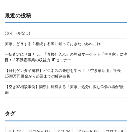
最近の投稿
(タイトルなし)
実家、どうする？相続する際に知っておきたいあれこれ
一括査定にサヨナラ。『直接仕入れ』の埋蔵マーケット「空き家」に注
目！ / 不動産事業の収益力UPセミナー
【日刊ゲンダイ掲載】ビジネスの発想を学べ！ 「空き家活用」社長
1500万円借金から起業までの紆余曲折
【空き家相談事例】隣県に所有する「実家」処分に悩むO様の場合/後
編
タグ
TEC
(1)
いつから
(1)
とは
(6)
アパート
(2)
コロナ
(3)