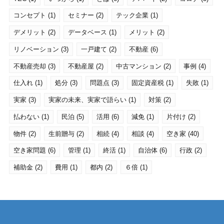
コンセプト
(1)
セミナー
(2)
テック企業
(1)
デメリット
(2)
データベース
(1)
メリット
(2)
リノベーション
(3)
一戸建て
(2)
不動産
(6)
不動産売却
(3)
不動産屋
(2)
中古マンション
(2)
事例
(4)
仕入れ
(1)
処分
(3)
問題点
(3)
固定資産税
(1)
失敗
(1)
実家
(3)
実家の未来、実家で語らい
(1)
対策
(2)
払わない
(1)
民泊
(5)
活用
(6)
減免
(1)
片付け
(2)
物件
(2)
生前贈与
(2)
相続
(4)
相談
(4)
空き家
(40)
空き家問題
(6)
管理
(1)
終活
(1)
自治体
(6)
行政
(2)
補助金
(2)
費用
(1)
都内
(2)
６倍
(1)