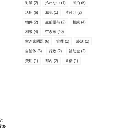
対策
(2)
払わない
(1)
民泊
(5)
活用
(6)
減免
(1)
片付け
(2)
物件
(2)
生前贈与
(2)
相続
(4)
相談
(4)
空き家
(40)
空き家問題
(6)
管理
(1)
終活
(1)
自治体
(6)
行政
(2)
補助金
(2)
費用
(1)
都内
(2)
６倍
(1)
と
質を