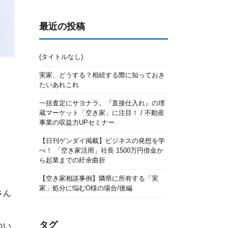
最近の投稿
(タイトルなし)
実家、どうする？相続する際に知っておき
たいあれこれ
一括査定にサヨナラ。『直接仕入れ』の埋
蔵マーケット「空き家」に注目！ / 不動産
事業の収益力UPセミナー
【日刊ゲンダイ掲載】ビジネスの発想を学
べ！ 「空き家活用」社長 1500万円借金か
ら起業までの紆余曲折
【空き家相談事例】隣県に所有する「実
家」処分に悩むO様の場合/後編
さん
タグ
つい