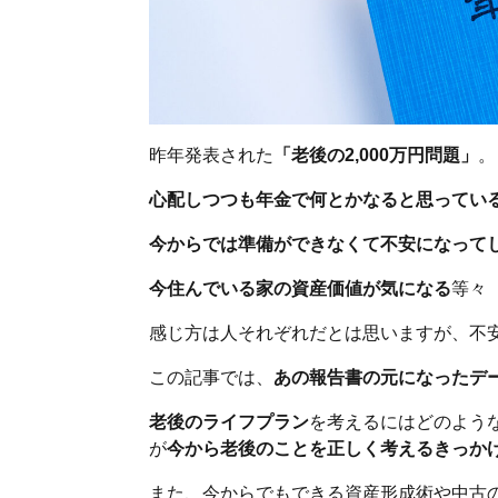
昨年発表された
「老後の2,000万円問題」
。
心配しつつも年金で何とかなると思ってい
今からでは準備ができなくて不安になって
今住んでいる家の資産価値が気になる
等々
感じ方は人それぞれだとは思いますが、不
この記事では、
あの報告書の元になったデ
老後のライフプラン
を考えるにはどのよう
が
今から老後のことを正しく考えるきっか
また、今からでもできる資産形成術や中古