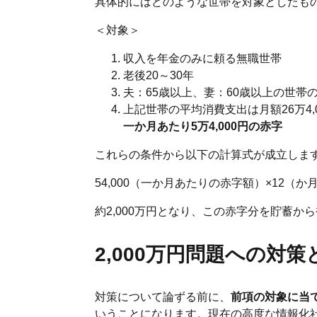
具体的にはどのような世帯を対象としたも
＜対象＞
収入を年金のみに頼る無職世帯
老後20～30年
夫：65歳以上、妻：60歳以上の世帯
上記世帯の平均消費支出は月額26万4,
一か月あたり5万4,000円の赤字
これらの条件から以下の計算式が成立しま
54,000（一か月あたりの赤字額）×12（か月）×
約2,000万円となり、この赤字分を貯蓄
2,000万円問題への対策
対策について論ずる前に、
前項の対象に当て
いうことになります。現在の高度な情報化