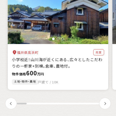
福井県高浜町
売買
小学校近！山川海が近くにある、広々としたこだわ
りの一軒家+別棟。倉庫、農地付。
600
物件価格
万円
土地・物件・農地
戸建て / 10K