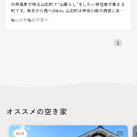
の原風景が残る山北町で“山暮らし”をしたい移住者が集まる
町です。 東京から西へ80km。山北町は神奈川県の西部にあ
る、緑深い丹沢の山々に抱かれたまち。町の9割は丹沢山塊。
山北町
自然豊か
雄大な山々、美しい湖、雄大な富士山の景観、清らかな流れ。
首都圏から至近にありながら豊かな自然が残っています。 平
日は都心で仕事をし、休日は家族と自然豊かな生活を送ると
いうライフスタイルをかなえた移住者もいます。カフェを開
1
いたり、庭でBBQや、休日はアウトドアを楽しむ人も。 山北町
は移住者が定住できるよう支援する制度が整備されていま
す。また、地域住民や先輩移住者と交流し、町内施設を回り、空
き家バンクの物件見学や野菜の収穫やみかん狩り等の体験が
できる「空き家見学ツアー」は抽選になるほど人気です。キャ
ンプ場もあるので、キャンプがてら山北町を訪れてみること
もできます。
オススメの空き家
NEW