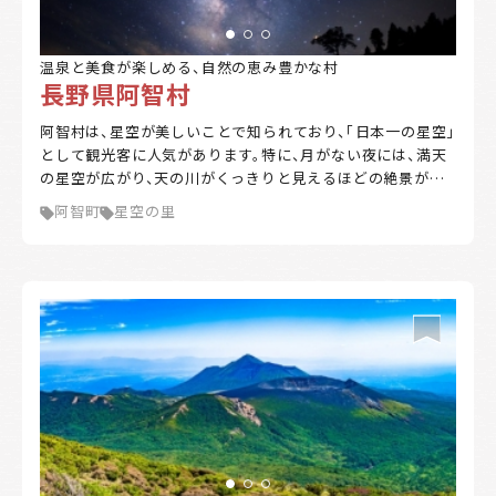
温泉と美食が楽しめる、自然の恵み豊かな村
長野県阿智村
阿智村は、星空が美しいことで知られており、「日本一の星空」
として観光客に人気があります。特に、月がない夜には、満天
の星空が広がり、天の川がくっきりと見えるほどの絶景が楽
しめます。村内には、星空を楽しむための観光スポットやイベ
阿智町
星空の里
ントも多数開催されています。 また、温泉地としても有名で、
日帰り温泉や宿泊施設が充実しており、リラックスした時間
を過ごすことができます。春には桜、夏にはホタル、秋には紅
葉、冬には雪景色と、四季折々の自然美を楽しむことができる
のも魅力の一つです。