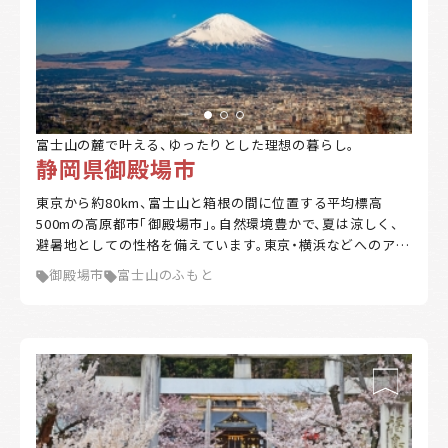
富士山の麓で叶える、ゆったりとした理想の暮らし。
静岡県御殿場市
東京から約80km、富士山と箱根の間に位置する平均標高
500mの高原都市「御殿場市」。自然環境豊かで、夏は涼しく、
避暑地としての性格を備えています。東京・横浜などへのアク
セスも抜群。おいしい水、米、わさび等々、富士山の恵みが豊
御殿場市
富士山のふもと
富です。四季折々の美しい景観、雄大な自然に囲まれたスポー
ツ環境、豊富なアクティビティなど楽しみも山盛り。富士山の
懐でゆったり暮らしてみませんか。