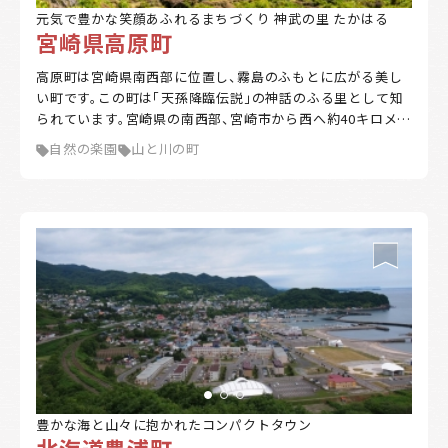
元気で豊かな笑顔あふれるまちづくり 神武の里 たかはる
宮崎県高原町
高原町は宮崎県南西部に位置し、霧島のふもとに広がる美し
い町です。この町は「天孫降臨伝説」の神話のふる里として知
られています。宮崎県の南西部、宮崎市から西へ約40キロメー
トルの場所にあり、町域西側は鹿児島県と境を接しています。
自然の楽園
山と川の町
霧島火山群の麓に位置し、町域の約50%が高原地帯、残り
50%が山林で占められています。 主な特徴として、山は 高千
穂峰（標高1574メートル）があり、河川は岩瀬川が流れ、湖沼
の御池（周囲4.3キロメートル、最大水深103メートルの火口
絞り込み
湖）があります。 高原町は、豊かな自然に育まれた清らかな空
気や澄んだ水を持ち、作物の栽培や畜産に適しています。ま
都道府県
た、町内には神話や伝統が息づく名所や観光スポットが点在
しており、訪れる人々を魅了しています。
自治体の特徴
海に近い
森林が豊か
暖かい地域
涼しい地域
交通が便利
都市近郊
支援制度
豊かな海と山々に抱かれたコンパクトタウン
家賃補助
住宅購入補助
リフォーム補助
移住補助
起業補助