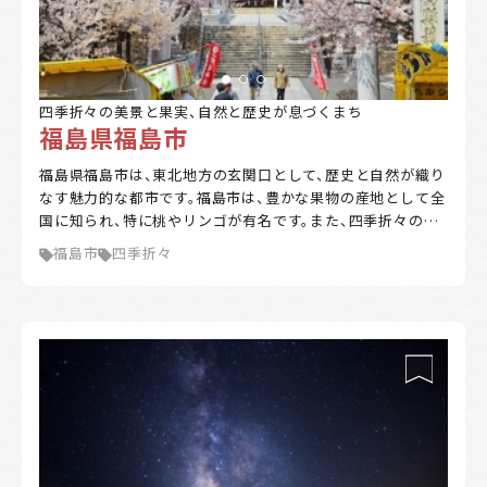
四季折々の美景と果実、自然と歴史が息づくまち
福島県福島市
福島県福島市は、東北地方の玄関口として、歴史と自然が織り
なす魅力的な都市です。福島市は、豊かな果物の産地として全
国に知られ、特に桃やリンゴが有名です。また、四季折々の風
景が美しく、磐梯山や吾妻山を望むことができる自然環境に
福島市
四季折々
恵まれています。市内には数多くの温泉地が点在し、訪れる
人々に癒しを提供しています。福島市は、交通アクセスも優れ
ており、新幹線や高速道路を利用して首都圏からのアクセス
も便利です。近年では、住みやすさや自然の豊かさを求めて移
住する人々が増えており、都市と田舎の調和が取れた生活環
境が魅力です。福島市は、伝統と現代が共存するまちとして、
今もなお新たな価値を創造し続けています。