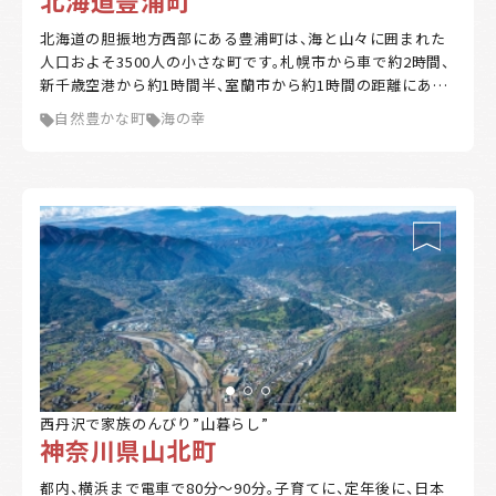
北海道豊浦町
キーワード
北海道の胆振地方西部にある豊浦町は、海と山々に囲まれた
人口およそ3500人の小さな町です。札幌市から車で約2時間、
新千歳空港から約1時間半、室蘭市から約1時間の距離にあり
ます。 海流の影響で夏は涼しく、冬は道内でも比較的温暖な
自然豊かな町
海の幸
気候です。噴火湾（内浦湾）ではホタテの養殖が盛んに行われ、
該当
6
件
夏は豊浦海浜公園や礼文華海浜公園キャンプ場等でマリンレ
絞込み検索
ジャーを楽しむ人が各地から訪れます。道内有数のイチゴの
産地としても知られ、ジャガイモやアサツキの栽培のほか、畜
産業も活発です。 市街地は豊浦漁港・JR豊浦駅を中心にコン
クリア
パクトにまとまっています。大自然を身近に感じながら、利便
性の高い暮らしをかなえることができる町です。
西丹沢で家族のんびり”山暮らし”
神奈川県山北町
都内、横浜まで電車で80分～90分。子育てに、定年後に、日本