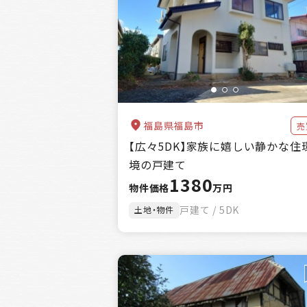
金額
キーワード
福島県福島市
売
【広々5DK】家族に嬉しい静かな住
境の戸建て
1380
物件価格
万円
戸建て / 5DK
土地・物件