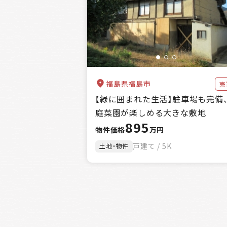
福島県福島市
売
【緑に囲まれた生活】駐車場も完備
庭菜園が楽しめる大きな敷地
895
物件価格
万円
戸建て / 5K
土地・物件