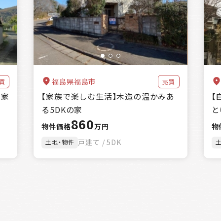
福島県福島市
買
売買
、家
【家族で楽しむ生活】木造の温かみあ
【
る5DKの家
と
860
物件価格
万円
物
戸建て / 5DK
土地・物件