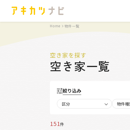
Home
物件一覧
空き家を探す
空き家一覧
絞り込み
区分
物件種
151
件