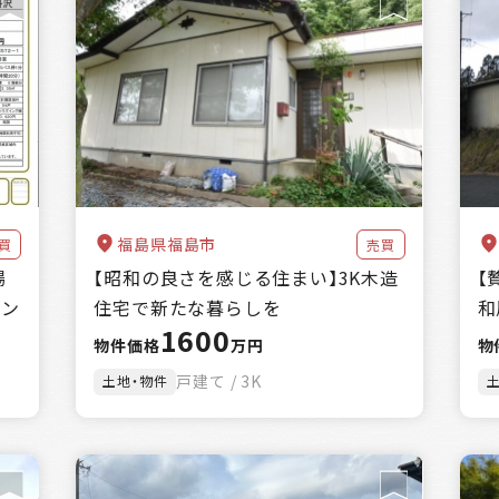
福島県福島市
買
売買
場
【昭和の良さを感じる住まい】3K木造
【
ョン
住宅で新たな暮らしを
和
1600
物件価格
万円
物
戸建て / 3K
土地・物件