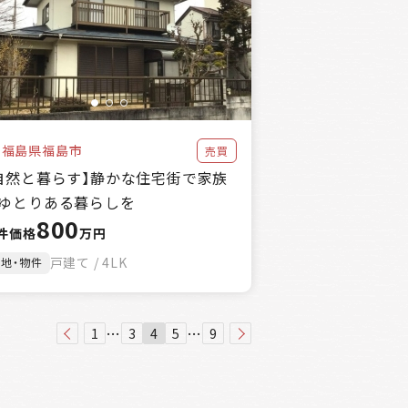
福島県福島市
売買
自然と暮らす】静かな住宅街で家族
ゆとりある暮らしを
800
件価格
万円
戸建て / 4LK
土地・物件
…
…
1
3
4
5
9