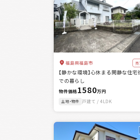
福島県福島市
売
【静かな環境】心休まる閑静な住宅
での暮らし
絞り込み
1580
物件価格
万円
戸建て / 4LDK
土地・物件
区分
物件種別
エリア