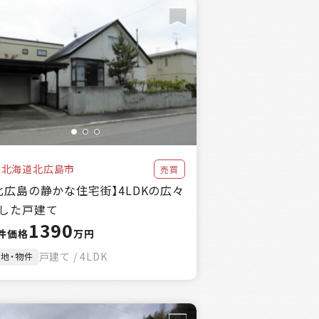
北海道北広島市
売買
北広島の静かな住宅街】4LDKの広々
した戸建て
1390
件価格
万円
戸建て / 4LDK
土地・物件