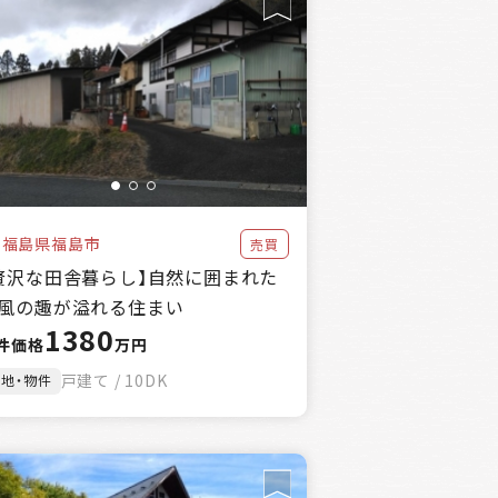
福島県福島市
売買
贅沢な田舎暮らし】自然に囲まれた
風の趣が溢れる住まい
1380
件価格
万円
戸建て / 10DK
土地・物件