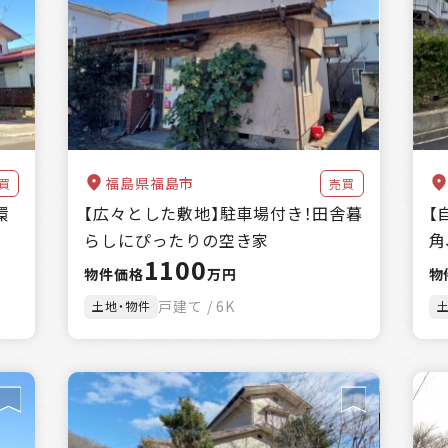
万円～
クリア
絞込み検索
該当
151
件
福島県福島市
買
売買
環
【広々とした敷地】駐車場付き！田舎暮
【
らしにぴったりの空き家
角
1100
物件価格
万円
物
戸建て / 6K
土地・物件