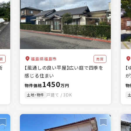
福島県福島市
買
売買
街
【風通しの良い平屋】広い庭で四季を
【
感じる住まい
が
1450
物件価格
万円
物
戸建て / 3DK
土地・物件
売買
賃貸
賃貸or売買
土地のみ
物件のみ
土地・物件
土地・物件・農地
自治体を選択する