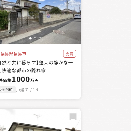
万円
福島県福島市
売買
自然と共に暮らす】蓬莱の静かな一
、快適な都市の隠れ家
1000
件価格
万円
戸建て / 1R
土地・物件