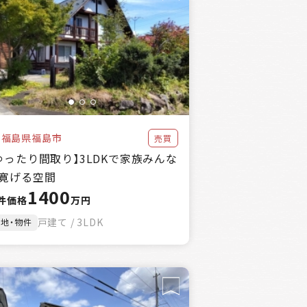
福島県福島市
売買
ゆったり間取り】3LDKで家族みんな
寛げる空間
1400
件価格
万円
戸建て / 3LDK
土地・物件