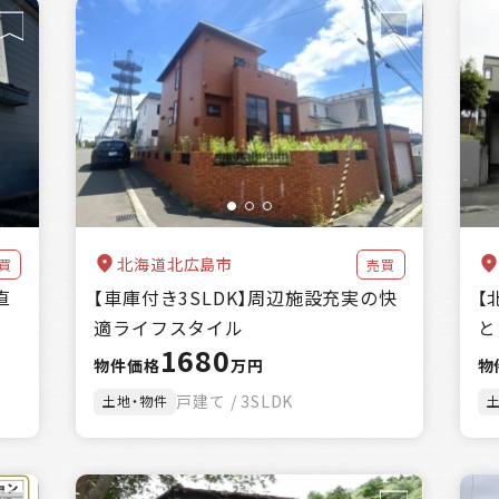
北海道北広島市
買
売買
直
【車庫付き3SLDK】周辺施設充実の快
【
適ライフスタイル
と
1680
物件価格
万円
物
戸建て / 3SLDK
土地・物件