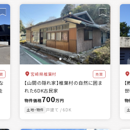
宮崎県椎葉村
買
売買
な
【山間の隠れ家】椎葉村の自然に囲ま
【
能
れた6DK古民家
世
700
物件価格
万円
物
戸建て / 6DK
土地・物件