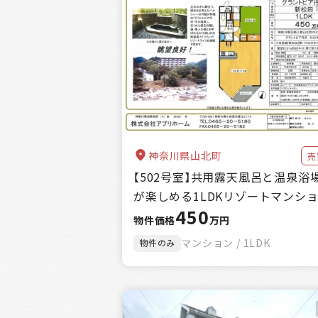
神奈川県山北町
売
【502号室】共用露天風呂と温泉浴
が楽しめる1LDKリゾートマンシ
450
物件価格
万円
マンション / 1LDK
物件のみ