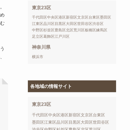
。
東京23区
め
千代田区
中央区
港区
新宿区
文京区
台東区
墨田区
む
江東区
品川区
目黒区
大田区
世田谷区
渋谷区
中野区
杉並区
豊島区
北区
荒川区
板橋区
練馬区
足立区
葛飾区
江戸川区
神奈川県
う
、
横浜市
各地域の情報サイト
東京23区
千代田区
中央区
港区
新宿区
文京区
台東区
墨田区
江東区
品川区
目黒区
大田区
世田谷区
渋谷区
中野区
杉並区
豊島区
北区
荒川区