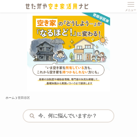
メニュー
世田谷区にある
空き家の悩みを
スッキリ解決
全国の自治体との連携と、
1000を超える空き家相談実績から
信頼できる情報をご用意しました。
ホーム
世田谷区
検索