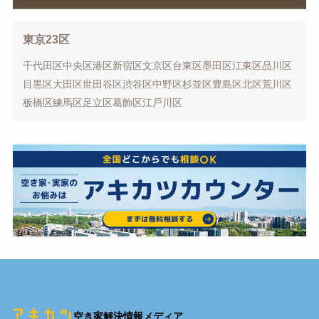
東京23区
千代田区
中央区
港区
新宿区
文京区
台東区
墨田区
江東区
品川区
目黒区
大田区
世田谷区
渋谷区
中野区
杉並区
豊島区
北区
荒川区
板橋区
練馬区
足立区
葛飾区
江戸川区
空き家解決情報メディア