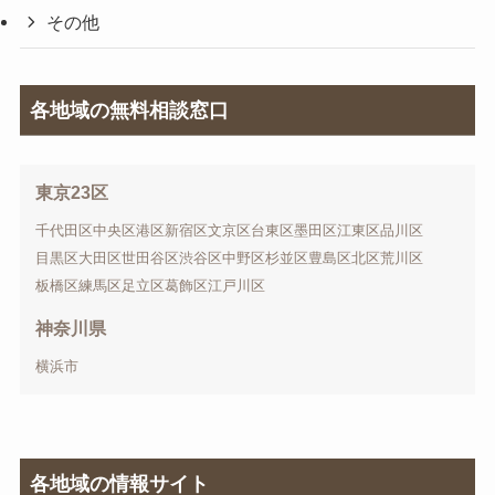
その他
各地域の無料相談窓口
東京23区
千代田区
中央区
港区
新宿区
文京区
台東区
墨田区
江東区
品川区
目黒区
大田区
世田谷区
渋谷区
中野区
杉並区
豊島区
北区
荒川区
板橋区
練馬区
足立区
葛飾区
江戸川区
神奈川県
横浜市
各地域の情報サイト