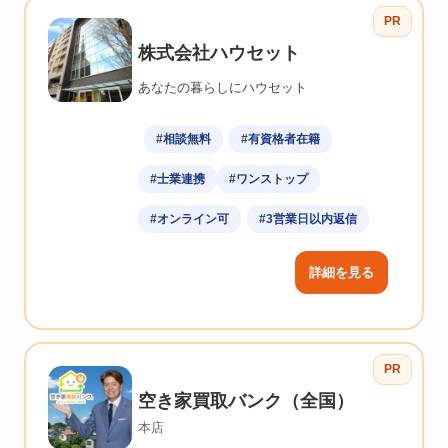
PR
株式会社ハウセット
あなたの暮らしにハウセット
#相談無料
#有資格者在籍
#士業連携
#ワンストップ
#オンライン可
#3営業日以内返信
詳細を見る
PR
空き家買取バンク（全国）
本店