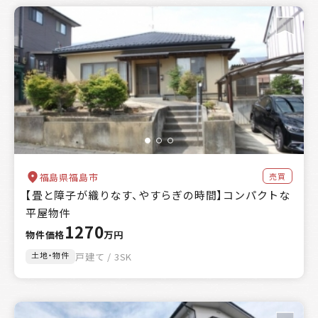
絞り込み
区分
売買
賃貸
賃貸or売買
物件種別
土地のみ
物件のみ
土地・物件
土地・物件・農地
エリア
自治体を選択する
金額
売買
福島県福島市
【畳と障子が織りなす、やすらぎの時間】コンパクトな
万円～
万円
平屋物件
キーワード
1270
物件価格
万円
土地・物件
戸建て / 3SK
該当
151
件
絞込み検索