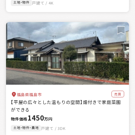
土地・物件
戸建て / 4K
売買
福島県福島市
【平屋の広々とした温もりの空間】畑付きで家庭菜園
ができる
1450
物件価格
万円
土地・物件・農地
戸建て / 3DK