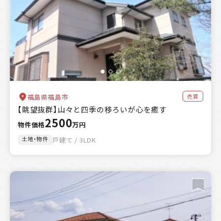
売買
福島県福島市
【眺望抜群】山々と四季の移ろいが心を癒す
2500
物件価格
万円
土地・物件
戸建て / 3LDK