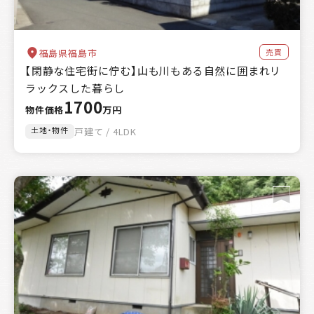
売買
福島県福島市
【閑静な住宅街に佇む】山も川もある自然に囲まれリ
ラックスした暮らし
1700
物件価格
万円
土地・物件
戸建て / 4LDK