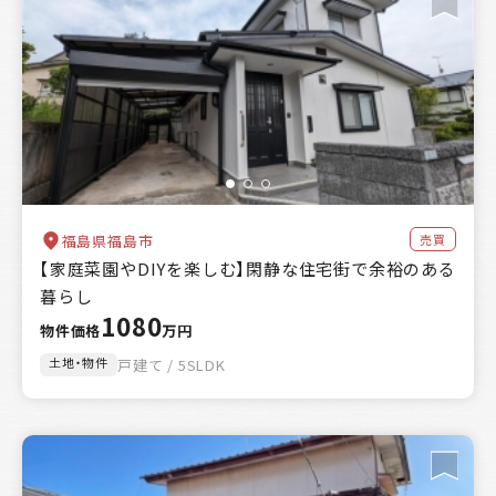
クリア
売買
福島県福島市
【家庭菜園やDIYを楽しむ】閑静な住宅街で余裕のある
暮らし
1080
物件価格
万円
土地・物件
戸建て / 5SLDK