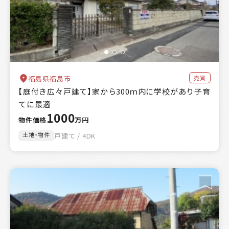
売買
福島県福島市
【庭付き広々戸建て】家から300ｍ内に学校があり子育
てに最適
1000
物件価格
万円
土地・物件
戸建て / 4DK