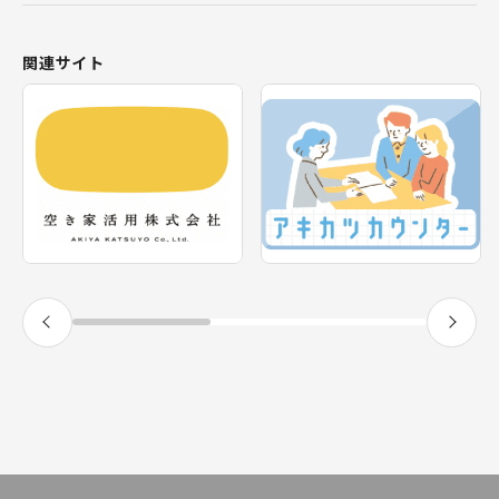
北海道
おすすめの空き家
関連サイト
東北
新着の空き家
福島県
テーマから探す
関東
エリアから探す
神奈川県
甲信越・北陸
長野県
福井県
東海
静岡県
近畿
兵庫県
九州
宮崎県