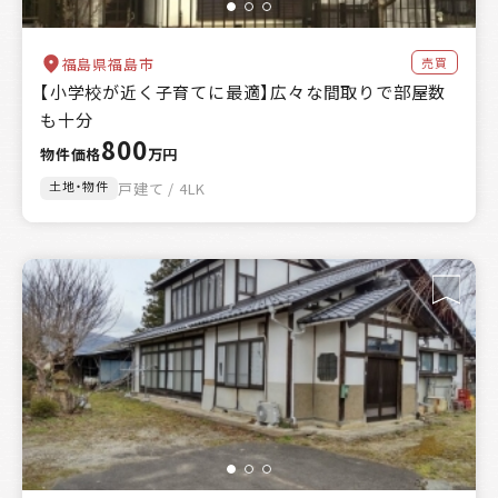
売買
福島県福島市
【小学校が近く子育てに最適】広々な間取りで部屋数
も十分
800
物件価格
万円
土地・物件
戸建て / 4LK