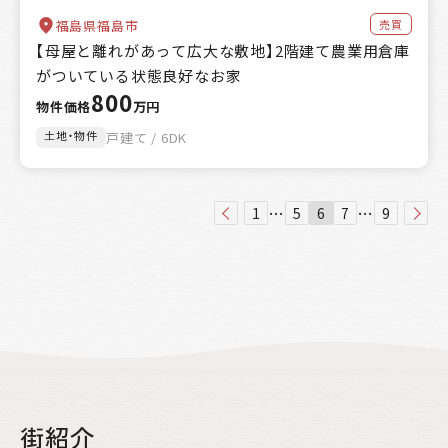
売買
福島県福島市
【母屋と離れがあって広大な敷地】2階建て農業用倉庫
がついている状態良好なお家
800
物件価格
万円
土地・物件
戸建て / 6DK
…
…
1
5
6
7
9
街紹介