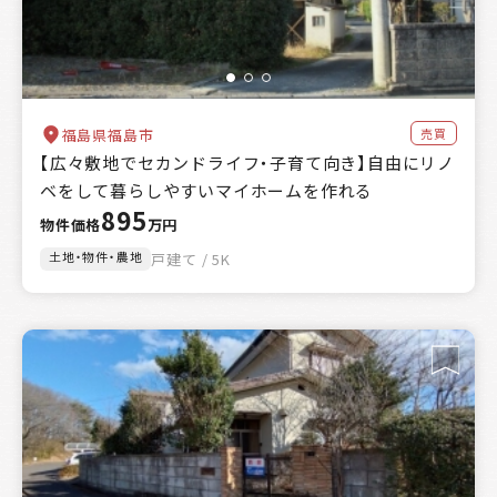
売買
福島県福島市
【広々敷地でセカンドライフ・子育て向き】自由にリノ
ベをして暮らしやすいマイホームを作れる
895
物件価格
万円
土地・物件・農地
戸建て / 5K