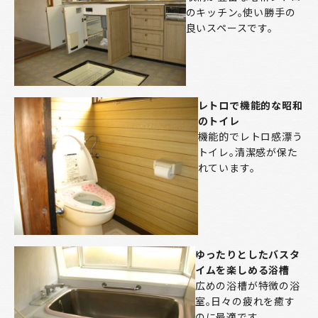
のキッチン。使い勝手の
良いスペースです。
レトロで機能的な昭和
のトイレ
機能的でレトロ感漂う
トイレ。清潔感が保た
れています。
ゆったりとしたバスタ
イムを楽しめる浴槽
広めの浴槽が特徴の浴
室。日々の疲れを癒す
のに最適です。