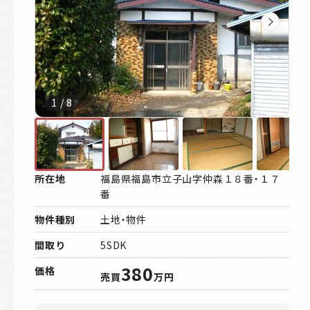
1
/
8
所在地
福島県福島市立子山字仲森１８番・１７
番
物件種別
土地・物件
間取り
5SDK
380
価格
売買
万円