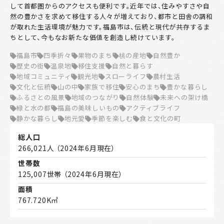
して首都圏からのアクセスも便利です。近年では、住みやすさや自
然の豊かさを求めて移住する人々が増えており、都市と田舎の調和
が取れた生活環境が魅力です。福島市は、伝統と現代が共存するま
ちとして、今もなお新たな価値を創造し続けています。
福島市
四季折々
果物のまち
桃の産地
自然豊か
歴史の街
温泉地
移住支援
自然と暮らす
地域コミュニティ
観光地
スローライフ
農村生活
文化と伝統
山の中
家族で移住
安心のまち
豊かな暮らし
ふるさとの風景
地域のつながり
自然体験
未来への架け橋
緑と水の都
福島の美味しいもの
アクティブライフ
静かな暮らし
地元愛
季節を楽しむ
食と文化の町
総人口
266,021人 （2024年6月現在）
世帯数
125,007世帯 （2024年6月現在）
面積
767.720K㎡