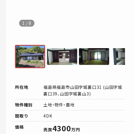
1
/
8
所在地
福島県福島市山田字城裏口31 (山田字城
裏口39、山田字城裏山3)
物件種別
土地・物件・農地
間取り
4DK
4300
価格
売買
万円