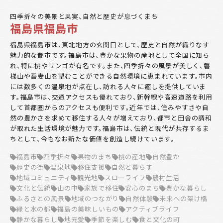
四季折々の美景と果実、自然と歴史が息づくまち
福島県福島市
福島県福島市は、東北地方の玄関口として、歴史と自然が織りなす
魅力的な都市です。福島市は、豊かな果物の産地として全国に知ら
れ、特に桃やリンゴが有名です。また、四季折々の風景が美しく、磐
梯山や吾妻山を望むことができる自然環境に恵まれています。市内
には数多くの温泉地が点在し、訪れる人々に癒しを提供していま
す。福島市は、交通アクセスも優れており、新幹線や高速道路を利用
して首都圏からのアクセスも便利です。近年では、住みやすさや自
然の豊かさを求めて移住する人々が増えており、都市と田舎の調和
が取れた生活環境が魅力です。福島市は、伝統と現代が共存するま
ちとして、今もなお新たな価値を創造し続けています。
福島市
四季折々
果物のまち
桃の産地
自然豊か
歴史の街
温泉地
移住支援
自然と暮らす
地域コミュニティ
観光地
スローライフ
農村生活
文化と伝統
山の中
家族で移住
安心のまち
豊かな暮らし
ふるさとの風景
地域のつながり
自然体験
未来への架け橋
緑と水の都
福島の美味しいもの
アクティブライフ
静かな暮らし
地元愛
季節を楽しむ
食と文化の町