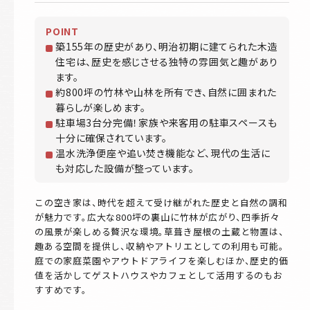
POINT
築155年の歴史があり、明治初期に建てられた木造
住宅は、歴史を感じさせる独特の雰囲気と趣があり
ます。
約800坪の竹林や山林を所有でき、自然に囲まれた
暮らしが楽しめます。
駐車場3台分完備！家族や来客用の駐車スペースも
十分に確保されています。
温水洗浄便座や追い焚き機能など、現代の生活に
も対応した設備が整っています。
この空き家は、時代を超えて受け継がれた歴史と自然の調和
が魅力です。広大な800坪の裏山に竹林が広がり、四季折々
の風景が楽しめる贅沢な環境。草葺き屋根の土蔵と物置は、
趣ある空間を提供し、収納やアトリエとしての利用も可能。
庭での家庭菜園やアウトドアライフを楽しむほか、歴史的価
値を活かしてゲストハウスやカフェとして活用するのもお
すすめです。