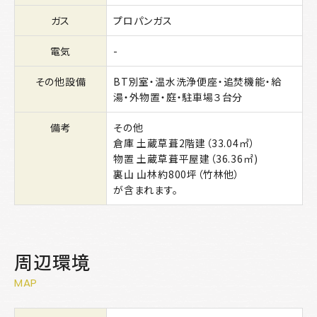
ガス
プロパンガス
電気
-
その他設備
BT別室・温水洗浄便座・追焚機能・給
湯・外物置・庭・駐車場３台分
備考
その他
倉庫 土蔵草葺2階建（33.04㎡）
物置 土蔵草葺平屋建（36.36㎡)
裏山 山林約800坪（竹林他）
が含まれます。
周辺環境
MAP